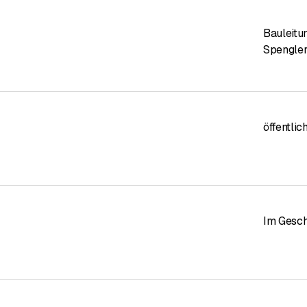
Bauleitu
Spengler
öffentli
Im Gesch