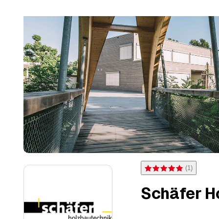
(
1
)
Bewertung 5 von 5 Sternen
Schäfer H