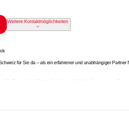
Weitere Kontaktmöglichkeiten
nik
Schweiz für Sie da – als ein erfahrener und unabhängiger Partner f
eren Ihr Bauprojekt: Einfamilienhäuser, Mehrfamilien- häuser, Ge
 eine ebenso versierte Ingenieurberatung zählen.
 Kompetenzzentrum Holz. Wir beraten Sie von der ersten Idee für 