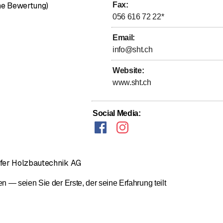
ne Bewertung)
Fax
:
056 616 72 22
*
Email
:
info@sht.ch
Website
:
www.sht.ch
Social Media
:
fer Holzbautechnik AG
— seien Sie der Erste, der seine Erfahrung teilt