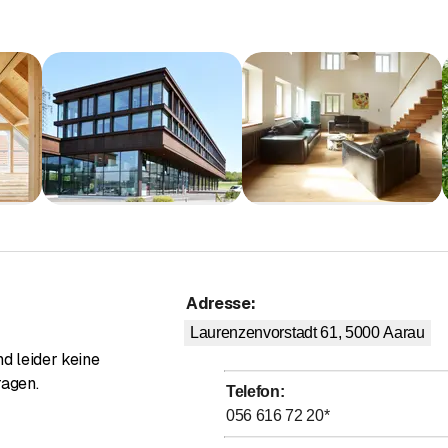
Adresse
:
Laurenzenvorstadt 61, 5000
Aarau
d leider keine
ragen.
Telefon
:
056 616 72 20
*
Bewertung 5 von 5 Sternen