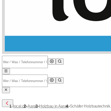
•
•
•
local.ch
Aarau
Holzbau in Aarau
Schäfer Holzbautechnik