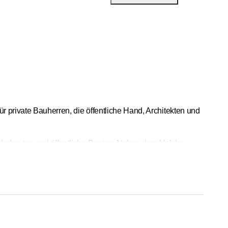
ür private Bauherren, die öffentliche Hand, Architekten und
werbebauten und öffentliche Bauten. Neben dem Holzbau
Ihr Traumhaus bis hin zur Schlüsselübergabe.