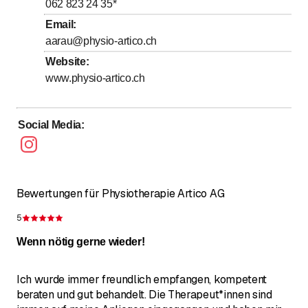
062 823 24 35
*
bis
Freitag
7
:
00
-
18
:
00
Email
:
aarau@physio-artico.ch
Samstag
Geschlossen
Website
:
Sonntag
Geschlossen
www.physio-artico.ch
Das Trainingsareal ist Montag bis Donnerstag von
7:00 bis 20
Social Media
:
Bewertungen für Physiotherapie Artico AG
5
Bewertung 5 von 5 Sternen
Wenn nötig gerne wieder!
Ich wurde immer freundlich empfangen, kompetent
beraten und gut behandelt. Die Therapeut*innen sind