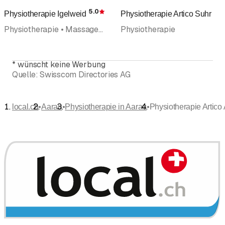
5.0
Physiotherapie Igelweid
Physiotherapie Artico Suhr
Bewertung
Physiotherapie • Massage • Gesundheits- und Sportmassage
Physiotherapie
*
wünscht keine Werbung
Quelle:
Swisscom Directories AG
•
•
•
local.ch
Aarau
Physiotherapie in Aarau
Physiotherapie Artico