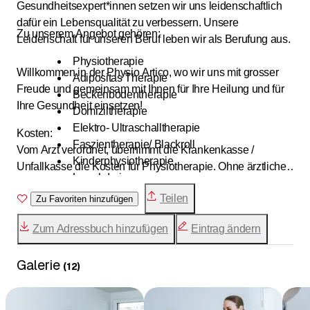
Gesundheitsexpert*innen setzen wir uns leidenschaftlich
dafür ein Lebensqualität zu verbessern. Unsere
Zu unserem Angebot gehören:
Leidenschaft für unseren Beruf leben wir als Berufung aus.
Physiotherapie
Willkommen in der Physio Artico, wo wir uns mit grosser
Adipositas Therapie
Freude und gemeinsam mit Ihnen für Ihre Heilung und für
Beckenbodentherapie
Ihre Gesundheit einsetzen!
Domiziltherapie
Elektro- Ultraschalltherapie
Kosten:
Faszientherapie/ Blackroll
Vom Arzt verordnet, übernimmt die Krankenkasse /
Kinderphysiotherapie
Unfallkasse die Kosten für Physiotherapie. Ohne ärztliche
Lymphdrainage
Verordnung übernimmt die Zusatzkasse gegebenenfalls
Manualtherapie
Teilen
einen Kostenanteil für die Therapie (
Zu Favoriten hinzufügen
EMR
und
ASCA
Medizinische Trainingstherapie
registriert). Dies gilt gegebenenfalls auch für Massagen,
Medizinische Massage
Zum Adressbuch hinzufügen
Eintrag ändern
Kurse und Trainingsabos. Fragen Sie bei Ihren Kassen
Neurologische Physiotherapie
nach.
Pilates
Galerie
(
12
)
Power Yoga
Rückbildung