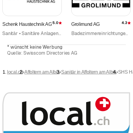
5.0
4.3
Schenk Haustechnik AG
Grolimund AG
Bewertung
Sanitär • Sanitäre Anlagen und Installationen • Heizungen
Badezimmereinrichtungen Badezimmerzubehör • Sanitär • Sanitäre Anlagen und Installationen • Heizungen • Haustechnik • Entkalkung
*
wünscht keine Werbung
Quelle:
Swisscom Directories AG
•
•
•
local.ch
Affoltern am Albis
Sanitär in Affoltern am Albis
SHS Ha