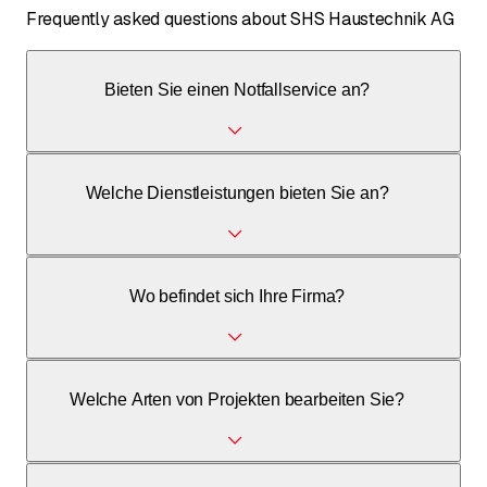
Frequently asked questions about SHS Haustechnik AG
Bieten Sie einen Notfallservice an?
Ja, wir bieten einen Notfallservice ausserhalb der
Welche Dienstleistungen bieten Sie an?
Bürozeiten unter 079 414 28 41 an.
Unsere Kernbereiche sind Sanitär, Heizung, Lüftung und
Wo befindet sich Ihre Firma?
Spenglerei.
Wir befinden uns an der Sagistrasse 12, 8910 Affoltern am
Welche Arten von Projekten bearbeiten Sie?
Albis.
Wir arbeiten an Neubauten, Umbauten und Sanierungen.