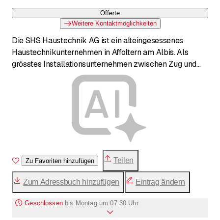
Offerte
Weitere Kontaktmöglichkeiten
Die SHS Haustechnik AG ist ein alteingesessenes
Haustechnikunternehmen in Affoltern am Albis. Als
grösstes Installationsunternehmen zwischen Zug und
Zürich sind sie auf Sanitär, Heizung, Lüftung und
Spenglerei spezialisiert. Ihr Team aus engagierten
Fachleuten bietet umfassende Planung, Installation und
Wartung für Neubauten, Umbauten und
Modernisierungen. Sie zeichnen sich durch weitsichtiges
Denken, effektive Umsetzung und eine Mischung aus
grossbetrieblicher Leistungsfähigkeit und
kleinbetrieblicher Flexibilität aus.
Teilen
Zu Favoriten hinzufügen
Zum Adressbuch hinzufügen
Eintrag ändern
Geschlossen
bis
Montag um 07:30 Uhr