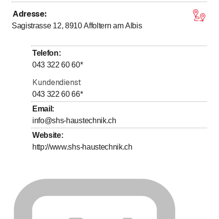
Adresse
:
bis
bis
Montag
7
:
30
-
12
:
00
/ 13
:
00
-
17
:
00
Sagistrasse 12, 8910
Affoltern am Albis
bis
bis
Dienstag
7
:
30
-
12
:
00
/ 13
:
00
-
17
:
00
bis
bis
Mittwoch
7
:
30
-
12
:
00
/ 13
:
00
-
17
:
00
Telefon
:
bis
bis
Donnerstag
7
:
30
-
12
:
00
/ 13
:
00
-
17
:
00
043 322 60 60
*
bis
Freitag
7
:
30
-
12
:
00
Kundendienst
Samstag
Geschlossen
043 322 60 66
*
Sonntag
Geschlossen
Email
:
info@shs-haustechnik.ch
Von 24. Dezember bis 8. Januar geschlossen.
Website
:
http://www.shs-haustechnik.ch