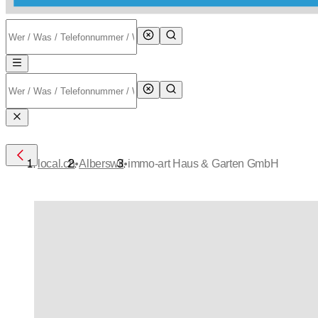
•
•
local.ch
Alberswil
immo-art Haus & Garten GmbH