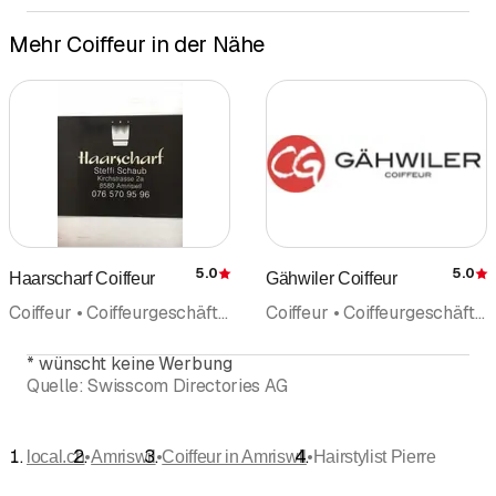
Mehr Coiffeur in der Nähe
5.0
5.0
Haarscharf Coiffeur
Gähwiler Coiffeur
Bewertung
Coiffeur • Coiffeurgeschäft • Make-up • Hochzeit • Haarpflege
Coiffeur • Coiffeurgeschäft • Make-up • Haarpflege • Kosmetische Produkte
*
wünscht keine Werbung
Quelle:
Swisscom Directories AG
•
•
•
local.ch
Amriswil
Coiffeur in Amriswil
Hairstylist Pierre