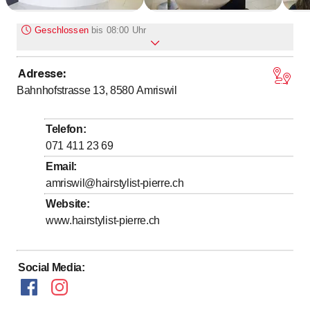
Geschlossen
bis
08:00 Uhr
Adresse
:
bis
Montag
8
:
00
-
19
:
00
Bahnhofstrasse 13, 8580
Amriswil
bis
Dienstag
8
:
00
-
19
:
00
bis
Mittwoch
8
:
00
-
19
:
00
Telefon
:
bis
Donnerstag
8
:
00
-
19
:
00
071 411 23 69
bis
Freitag
8
:
00
-
19
:
00
Email
:
amriswil@hairstylist-pierre.ch
bis
Samstag
8
:
00
-
16
:
00
Website
:
Sonntag
Geschlossen
www.hairstylist-pierre.ch
Online Termin buchen
Social Media
: