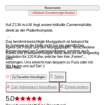
Reservieren
Weitere Kontaktmöglichkeiten
Auf 2‘134 m.ü.M. liegt unsere lebhafte Carmennahütte,
direkt an der Plattenhornpiste.
Das berühmt-berüchtigte Munggaloch ist bekannt für
Im Sommer ist die Hütte nicht nur ein gemütliches
Aprés-Ski Partys und den Munggapfupf®. Verschiedene
Bergrestaurant am Sagenwanderweg, sondern auch
Bands und Entertainer sorgen dafür, dass es nie langweilig
Alpstation für 120 Kühe, welche hier ihre „Ferien“
wird.
verbringen. Uns erreicht man bequem zu Fuss oder mit
Wir freuen uns auf Sie! :)
dem Bike.
Teilen
Zu Favoriten hinzufügen
Zum Adressbuch hinzufügen
Eintrag ändern
5.0
Bewertung 5 von 5 Sternen