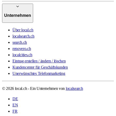
Unternehmen
Über local.ch
localsearch.ch
search.ch
renovero.ch
localcities.ch
Eintrag erstellen / ändern / löschen
Kundencenter für Geschäftskunden
Unerwünschtes Telefonmarketing
© 2026 local.ch - Ein Unternehmen von
localsearch
DE
EN
FR