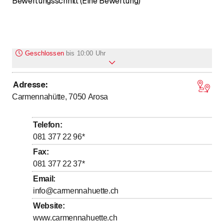
Bewertungsschnitt (Eine Bewertung)
Geschlossen
bis
10:00 Uhr
Adresse
:
Montag
Geschlossen
Carmennahütte, 7050
Arosa
Dienstag
Geschlossen
Mittwoch
Geschlossen
Telefon
:
Donnerstag
Geschlossen
081 377 22 96
*
bis
Freitag
10
:
00
-
17
:
00
Fax
:
081 377 22 37
*
bis
Samstag
10
:
00
-
17
:
00
Email
:
bis
Sonntag
10
:
00
-
17
:
00
info@carmennahuette.ch
Website
:
www.carmennahuette.ch