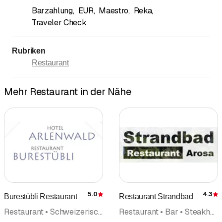
Barzahlung
,
EUR
,
Maestro
,
Reka
,
Traveler Check
Rubriken
Restaurant
Mehr Restaurant in der Nähe
5.0
4.3
Burestübli Restaurant
Restaurant Strandbad
Bewertung
Restaurant • Schweizerische Küche
Restaurant • Bar • Steakhouse • Schweizerische Küche • Café • Strandbad • Take Away