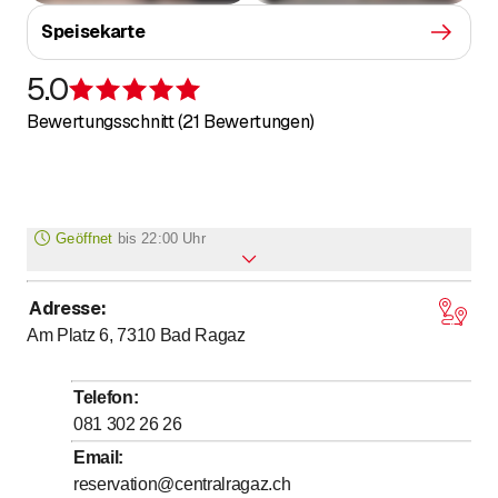
Speisekarte
5.0
Bewertung 5 von 5 Sternen
Bewertungsschnitt (21 Bewertungen)
Geöffnet
bis
22:00 Uhr
Adresse
:
bis
Montag
8
:
30
-
22
:
00
Am Platz 6, 7310
Bad Ragaz
bis
Dienstag
8
:
30
-
22
:
00
bis
Mittwoch
8
:
30
-
22
:
00
Telefon
:
bis
Donnerstag
8
:
30
-
22
:
00
081 302 26 26
bis
Freitag
8
:
30
-
22
:
00
Email
:
reservation@centralragaz.ch
bis
Samstag
11
:
00
-
22
:
00