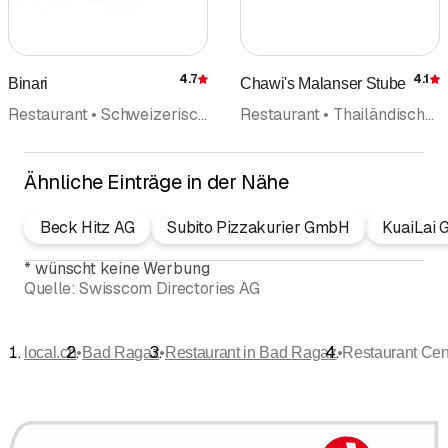
4.7
4.1
Binari
Chawi's Malanser Stube
Bewertung
Restaurant • Schweizerische Küche • Bankett • Mittagstisch • Vegetarische Spezialitäten
Restaurant • Thailändische Küche • Take Away • Schweizerische Küche
Ähnliche Einträge in der Nähe
Beck Hitz AG
Subito Pizzakurier GmbH
KuaiLai
*
wünscht keine Werbung
Quelle:
Swisscom Directories AG
•
•
•
local.ch
Bad Ragaz
Restaurant in Bad Ragaz
Restaurant Cen