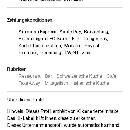
Zahlungskonditionen
American Express
,
Apple Pay
,
Barzahlung
,
Bezahlung mit EC-Karte
,
EUR
,
Google Pay
,
Kontaktlos bezahlen
,
Maestro
,
Paypal
,
Postcard
,
Rechnung
,
TWINT
,
Visa
Rubriken
Restaurant
Bar
Schweizerische Küche
Café
Take Away
Mittagstisch
Italienische Küche
Über dieses Profil
Hinweis: Dieses Profil enthält von KI generierte Inhalte.
Das KI-Label hilft Ihnen, diese zu erkennen.
Dieses Unternehmensprofil wurde automatisch anhand