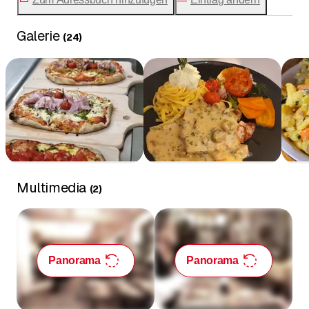
Galerie
(
24
)
Multimedia
(
2
)
Panorama
Panorama