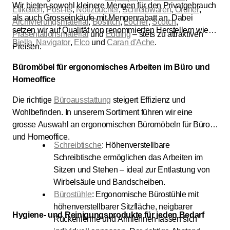
Wir bieten sowohl kleinere Mengen für den Privatgebrauch
Etiketten
,
Post-its
,
Notizbücher
,
Schreibwaren
,
Ordner
,
als auch Grosseinkäufe mit Mengenrabatt an. Dabei
Archivierungsmaterial
,
Bostitch
,
Locher
,
Scotch
,
setzen wir auf Qualität von renommierten Herstellern wie
Präsentationsmaterial
und
Edding
– stets zu attraktiven
Biella
,
Navigator
,
Elco
und
Caran d'Ache
.
Preisen.
Büromöbel für ergonomisches Arbeiten im Büro und
Homeoffice
Die richtige
Büroausstattung
steigert Effizienz und
Wohlbefinden. In unserem Sortiment führen wir eine
grosse Auswahl an ergonomischen Büromöbeln für Büro
und Homeoffice.
Schreibtische
: Höhenverstellbare
Schreibtische ermöglichen das Arbeiten im
Sitzen und Stehen – ideal zur Entlastung von
Wirbelsäule und Bandscheiben.
Bürostühle
: Ergonomische Bürostühle mit
höhenverstellbarer Sitzfläche, neigbarer
Hygiene- und Reinigungsprodukte für jeden Bedarf
Rückenlehne und Armlehnen lassen sich