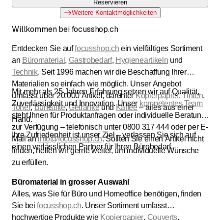
Reservieren
Weitere Kontaktmöglichkeiten
Willkommen bei focusshop.ch
Entdecken Sie auf
focusshop.ch
ein vielfältiges Sortiment
an
Büromaterial
,
Gastrobedarf
,
Hygieneartikeln
und
Technik
. Seit 1996 machen wir die Beschaffung Ihrer
Materialien so einfach wie möglich. Unser Angebot
Mit mehr als 25 Jahren Erfahrung setzen wir auf Qualität,
umfasst über 20.000 Artikel, darunter
Kopierpapier
,
Tinten
,
Zuverlässigkeit und Innovation. Unser
kompetentes Team
Toner
,
Buntstifte
,
Getränke
und
Kaffee
– alles aus einer
steht Ihnen für Produktanfragen oder individuelle Beratung
Hand.
zur Verfügung – telefonisch unter 0800 317 444 oder per E-
Ihre Zufriedenheit ist unser Ziel – verlassen Sie sich auf
Mail an
info@focusshop.ch
. Sollten Sie einen Artikel nicht
einen verlässlichen Partner für Ihren Bürobedarf.
finden, helfen wir gerne weiter, um individuelle Wünsche
zu erfüllen.
Büromaterial in grosser Auswahl
Alles, was Sie für Büro und Homeoffice benötigen, finden
Sie bei
focusshop.ch
. Unser Sortiment umfasst
hochwertige Produkte wie
Kopierpapier
,
Couverts
,