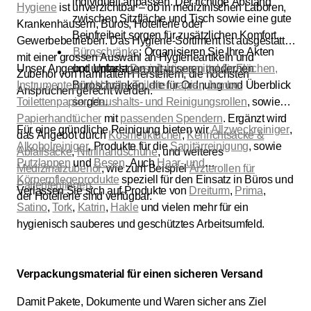
individuell anpassen. Der richtige Abstand
Hygiene
ist unverzichtbar – ob in medizinischen Laboren,
zwischen Sitzfläche und Tisch sowie eine gute
Krankenhäusern, Büros, Hotellerie oder
Beinfreiheit sorgen für zusätzlichen Komfort.
Gewerbebetrieben. Das Hygiene-Sortiment ist ausgestattet
Büroschränke
: Organisieren Sie Ihre Akten
mit einer grossen Auswahl an Hygieneartikeln und
Unser Angebot umfasst
und Unterlagen mit unseren modernen
Desinfektionsmittel für Flächen,
Zubehör von namhaften Herstellern, die höchsten
Instrumente und Hände
Büroschränken, die für Ordnung und Überblick
,
Toilettenpapier
,
Jumbo-
Ansprüchen gerecht werden.
Toilettenpapier
sorgen.
,
Haushalts- und Reinigungsrollen
, sowie
Papierhandtücher
mit
passenden Spendern
. Ergänzt wird
Für eine gründliche Reinigung bieten wir
Allzweckreiniger
,
das Angebot durch
Kosmetiktücher
,
Kehrichtsäcke &
Alkoholreiniger
, Produkte für die
Sanitärreinigung
, sowie
Abfallsäcke
,
Nitrilhandschuhe
, und weiteres
Putzlappen
und
Besen
. Auch
Haar- und
Medizinalzubehör
, wie zum Beispiel
Ärzterollen für
Körperpflegeprodukte
speziell für den Einsatz in Büros und
Patientenliegen
.
Verlassen Sie sich auf Produkte von
Dreiturm
,
Prima
,
der Hotellerie sind verfügbar.
Satino
,
Tork
,
Katrin
,
Hakle
und vielen mehr für ein
hygienisch sauberes und geschütztes Arbeitsumfeld.
Verpackungsmaterial für einen sicheren Versand
Damit Pakete, Dokumente und Waren sicher ans Ziel