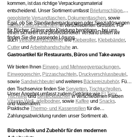
kommen, ist das richtige Verpackungsmaterial
entscheidend. Unser Sortiment umfasst
Briefumschläge
,
gepolsterte Versandtaschen
,
Dokumenttaschen
, sowie
Egal, ob Sie Standardverpackungen oder Speziallösungen
stabile Kartonschachteln
in verschiedenen Grössen. Für
für Bücher, Gläser oder Kleidung benötigen – bei uns
einen sicheren und professionellen Versand bieten wir
finden Sie die passende Lösung.
auch
Verpackungszubehör
wie
Kleberoller
,
Klebebänder
,
Cutter
und
Arbeitshandschuhe
an.
Gastroartikel für Restaurants, Büros und Take-aways
Wir bieten Ihnen
Einweg- und Mehrwegverpackungen
,
Einweggeschirr
,
Pizzaschachteln
,
Druckverschlussbeutel
,
sowie
Sandwichbeutel
und weiteres
Bäckereizubehör
. Für
den Tischservice finden Sie
Servietten
,
Tischtuchrollen
,
Unser Angebot umfasst zudem Getränke wie
El Tony
,
Tischsets
und
Bestecktaschen
in verschiedenen Farben
Vitamin Well
,
adelbodner
, sowie
Kaffee
und
Snacks
.
und Materialien.
Praktische
Thermo- und Kassenrollen
für die
Zahlungsabwicklung runden unser Sortiment ab.
Bürotechnik und Zubehör für den modernen