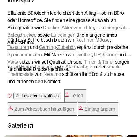
Arbeitsplatz
Effiziente Bürotechnik erleichtert den Alltag – ob im Büro
oder Homeoffice. Sie finden eine grosse Auswahl an
Bürogeräten wie
Drucker
,
Aktenvernichter
,
Laminiergeräte
,
Belegdrucker
, sowie
Luftreiniger
für ein angenehmes
Für Ihren Schreibtisch bieten wir
Rechner
,
Mäuse
,
Arbeitsklima.
Tastaturen
und
Gaming-Zubehör
, ergänzt durch praktische
Speichermedien
. Mit Marken wie
Brother
,
HP
,
Canon
und
Varta
setzen wir auf Qualität. Unsere
Tinten & Toner
sorgen
Smart Home-Lösungen
wie
Alarmanlagen
oder
smarte
für optimale Druckergebnisse.
Thermostate
von
Netatmo
schützen Ihr Büro & zu Hause
und erhöhen den Komfort.
Teilen
Zu Favoriten hinzufügen
Zum Adressbuch hinzufügen
Eintrag ändern
Galerie
(
7
)