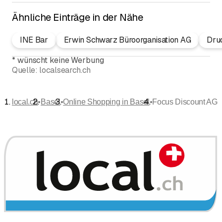
Ähnliche Einträge in der Nähe
INE Bar
Erwin Schwarz Büroorganisation AG
Dru
*
wünscht keine Werbung
Quelle:
localsearch.ch
•
•
•
local.ch
Basel
Online Shopping in Basel
Focus Discount AG