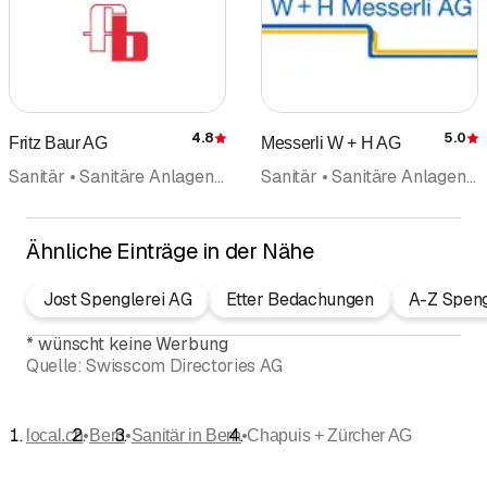
4.8
5.0
Fritz Baur AG
Messerli W + H AG
Bewertung
Sanitär • Sanitäre Anlagen und Installationen • Solartechnik Solaranlagen • Heizungen • Boilerentkalkung • Wärmepumpen • Pikettdienst • Solarenergie
Sanitär • Sanitäre Anlagen und Installationen • Spenglerei
Ähnliche Einträge in der Nähe
Jost Spenglerei AG
Etter Bedachungen
A-Z Spen
*
wünscht keine Werbung
Quelle:
Swisscom Directories AG
•
•
•
local.ch
Bern
Sanitär in Bern
Chapuis + Zürcher AG