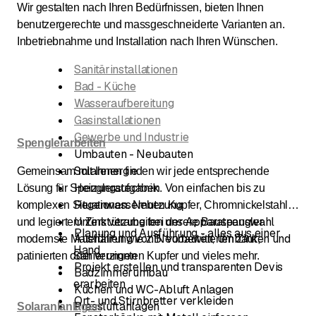
Wir gestalten nach Ihren Bedürfnissen, bieten Ihnen
benutzergerechte und massgeschneiderte Varianten an.
Inbetriebnahme und Installation nach Ihren Wünschen.
Sanitärinstallationen
Bad - Küche
Wasseraufbereitung
Gasinstallationen
Gewerbe und Industrie
Spenglerarbeiten
Umbauten - Neubauten
Solarenergie
Gemeinsam mit Ihnen finden wir jede entsprechende
Heizungstechnik
Lösung für Spengleraufgaben. Von einfachen bis zu
Regenwassernutzung
komplexen Situationen. Neben Kupfer, Chromnickelstahl
Unterstützung bei der Apparateauswahl
und legiertem Zink verarbeiten unsere Bauspengler
Planung und Ausführung - alles aus einer
Ausführung von Neubauten, Umbauten und
modernste Materialien wie z.B. vorbewitterten Zink,
Hand
Sanierungen
patinierten oder verzinnten Kupfer und vieles mehr.
Projekt erstellen und transparenten Devis
Badzimmerumbau
erarbeiten
Küchen und WC-Abluft Anlagen
Ort- und Stirnbretter verkleiden
Pressluftanlagen
Solaranlanlagen