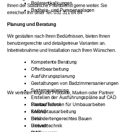
Boilerentkalkungen
Ihnen der Städtische Pikettdienst gerne weiter. Sie
Badheiz- und Pumpenanlagen
erreichen Ihn unter Tel: 031 311 84 84
Planung und Beratung
Wir gestalten nach Ihren Bedürfnissen, bieten Ihnen
benutzergerechte und detailgetreue Varianten an.
Inbetriebnahme und Installation nach Ihren Wünschen.
Kompetente Beratung
Offertbearbeitung
Ausführungsplanung
Gestaltungen von Badzimmersanierungen
Systemauslegung
Wir vertreten folgende Produkte, Marken oder Partner:
Erstellen der Ausführungspläne auf CAD
Planaufnahmen für Umbauarbeiten
Sanitas Trösch
Konzeptausarbeitung
SABAG
Behindertengerechtes Bauen
Biral
Umwelttechnik
Richner