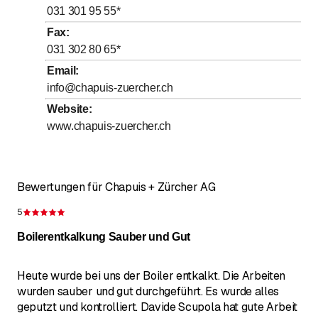
bis
bis
Freitag
031 301 95 55
*
7
:
30
-
12
:
00
/ 13
:
00
-
16
:
00
Fax
:
Samstag
Geschlossen
031 302 80 65
*
Sonntag
Geschlossen
Email
:
info@chapuis-zuercher.ch
Website
:
www.chapuis-zuercher.ch
Bewertungen für Chapuis + Zürcher AG
5
Bewertung 5 von 5 Sternen
Boilerentkalkung Sauber und Gut
Heute wurde bei uns der Boiler entkalkt. Die Arbeiten
wurden sauber und gut durchgeführt. Es wurde alles
geputzt und kontrolliert. Davide Scupola hat gute Arbeit