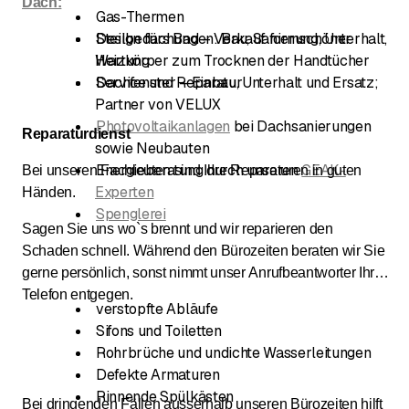
Dach:
Gas-Thermen
Design fürs Bad – Verkauf formschöner
Steilbedachungen: Bau, Sanierung, Unterhalt,
Heizkörper zum Trocknen der Handtücher
Wartung
Service und Reparatur
Dachfenster – Einbau, Unterhalt und Ersatz;
Partner von VELUX
Photovoltaikanlagen
bei Dachsanierungen
Reparaturdienst
sowie Neubauten
Energieberatung durch unseren
GEAK-
Bei unseren Fachleuten sind Ihre Reparaturen in guten
Experten
Händen.
Spenglerei
Sagen Sie uns wo`s brennt und wir reparieren den
Schaden schnell. Während den Bürozeiten beraten wir Sie
gerne persönlich, sonst nimmt unser Anrufbeantworter Ihr
Telefon entgegen.
verstopfte Abläufe
Sifons und Toiletten
Rohrbrüche und undichte Wasserleitungen
Defekte Armaturen
Rinnende Spülkästen
Bei dringenden Fällen ausserhalb unseren Bürozeiten hilft