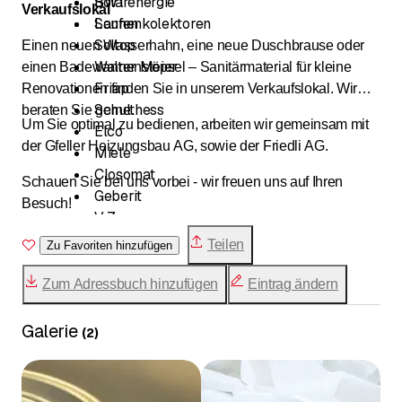
Solarenergie
BWT
Verkaufslokal
Sonnenkolektoren
Laufen
Soltop
Einen neuen Wasserhahn, eine neue Duschbrause oder
Walter Meier
einen Badewannenstöpsel – Sanitärmaterial für kleine
Friap
Renovationen finden Sie in unserem Verkaufslokal. Wir
Schulthess
beraten Sie gerne.
Um Sie optimal zu bedienen, arbeiten wir gemeinsam mit
Elco
der Gfeller Heizungsbau AG, sowie der Friedli AG.
Miele
Closomat
Schauen Sie bei uns vorbei - wir freuen uns auf Ihren
Geberit
Besuch!
V Zug
Tobler
Teilen
Zu Favoriten hinzufügen
Nussbaum
Elektrolux
Zum Adressbuch hinzufügen
Eintrag ändern
KWC
Bauknecht
Galerie
(
2
)
Similor
Siemens
Sibir