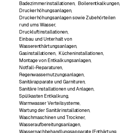
Badezimmerinstallationen
,
Boilerentkalkungen
,
Druckerhöhungsanlagen
,
Druckerhöhungsanlagen sowie Zubehörteilen
rund ums Wasser
,
Druckluftinstallationen
,
Einbau und Unterhalt von
Wasserenthärtungsanlagen
,
Gasinstallationen
,
Kücheninstallationen
,
Montage von Entkalkungsanlagen
,
Notfall-Reparaturen
,
Regenwassernutzungsanlagen
,
Sanitärapparate und Garnituren
,
Sanitäre Installationen und Anlagen
,
Spülkasten Entkalkung
,
Warmwasser Verteilsysteme
,
Wartung der Sanitärinstallationen
,
Waschmaschinen und Trockner
,
Wasseraufbereitungsanlagen
,
Wassernachbehandlungsapparate (Enthärtung,