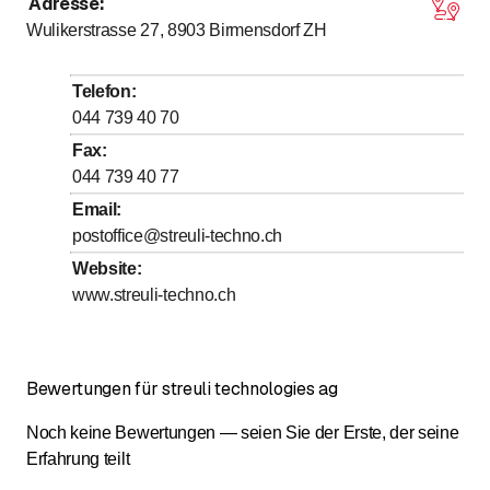
Adresse
:
Montag
Ganztags geöffnet
Wulikerstrasse 27, 8903
Birmensdorf ZH
Dienstag
Ganztags geöffnet
Mittwoch
Ganztags geöffnet
Telefon
:
Donnerstag
Ganztags geöffnet
044 739 40 70
Freitag
Ganztags geöffnet
Fax
:
044 739 40 77
Samstag
Ganztags geöffnet
Email
:
Sonntag
Ganztags geöffnet
postoffice@streuli-techno.ch
Website
:
www.streuli-techno.ch
Bewertungen für streuli technologies ag
Noch keine Bewertungen — seien Sie der Erste, der seine
Erfahrung teilt