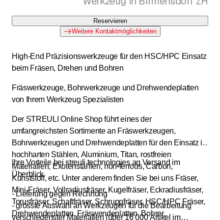
Werkzeug in Birmensdorf ZH
Reservieren
Weitere Kontaktmöglichkeiten
High-End Präzisionswerkzeuge für den HSC/HPC Einsatz
beim Fräsen, Drehen und Bohren
Fräswerkzeuge, Bohrwerkzeuge und Drehwendeplatten
von Ihrem Werkzeug Spezialisten
Der STREULI Online Shop führt eines der
umfangreichsten Sortimente an Fräswerkzeugen,
Bohrwerkzeugen und Drehwendeplatten für den Einsatz in
hochharten Stählen, Aluminium, Titan, rostfreien
Ihre Vorteile bei streuli technologies ag Versand im
Materialien, Exotenstählen, non-ferrous, Carbon,
Überblick
Kunststoff, etc. Unter anderem finden Sie bei uns Fräser,
Mini-Fräser, Vollradiusfräser, Kugelfräser, Eckradiusfräser,
- Lieferung gegen Rechnung
Torusfräser, Schaftfräser, Schruppfräser, HSC/HPC Fräser,
- grösste Auswahl an Werkzeugen für die Bearbeitung
Drehwendeplatten, Fräswendeplatten, Bohrer,
verschiedenster Materialien (über 16‘000 Artikel im