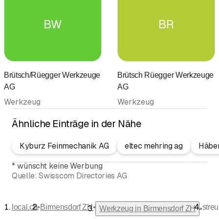
BW
BR
Brütsch/Rüegger Werkzeuge
Brütsch Rüegger Werkzeuge
AG
AG
Werkzeug
Werkzeug
Ähnliche Einträge in der Nähe
Kyburz Feinmechanik AG
eltec mehring ag
Häbe
*
wünscht keine Werbung
Quelle:
Swisscom Directories AG
•
•
local.ch
Birmensdorf ZH
streu
•
Werkzeug in Birmensdorf ZH