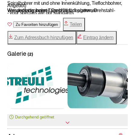
Spiralbohrer mit und ohne Innenkühlung, Tieflochbohrer,
Angebot)
Wendeplattenbohrer, Dreh-Wendeplatten, Drehstahl-
Versandfertig innert Tagesfrist für Lagerware
- your specials are our standards
Halter, sowie VHM, Alu, Cermet, CBN und PKD
- regelmässig ändernde interessante Werkzeug-Aktionen
Teilen
Wendeplatten.
Zu Favoriten hinzufügen
im TRENDS %
Zum Adressbuch hinzufügen
Eintrag ändern
Galerie
(
2
)
Durchgehend geöffnet