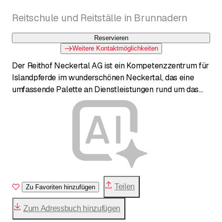
Reitschule und Reitställe in Brunnadern
Reservieren
Weitere Kontaktmöglichkeiten
Der Reithof Neckertal AG ist ein Kompetenzzentrum für
Islandpferde im wunderschönen Neckertal, das eine
umfassende Palette an Dienstleistungen rund um das
Pferd anbietet. Der Hof verfügt über eine
ausgezeichnete Infrastruktur, darunter eine Reithalle,
Ovalbahn, Passbahn und Dressurviereck, sowie einen
Reitshop und ein Gästehaus. Das Angebot reicht von
professionellem Reitunterricht für alle Altersstufen und
Niveaus über Pferdetraining und Zucht bis hin zu
Reitferien. Der Betrieb legt grossen Wert auf fachliche
Kompetenz, familiäre Atmosphäre und das Wohl der
Teilen
Zu Favoriten hinzufügen
Pferde.
Zum Adressbuch hinzufügen