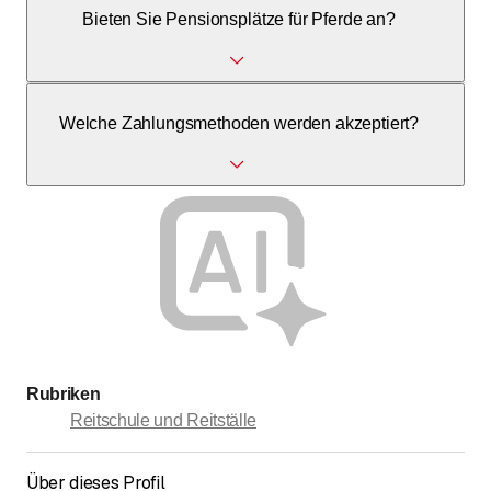
Bieten Sie Pensionsplätze für Pferde an?
Zubehör für Islandpferde und Reiter, sowohl vor Ort als
auch online.
Ja, wir bieten Pensionsplätze in Gruppenhaltung sowie
Welche Zahlungsmethoden werden akzeptiert?
Gastboxen für kurzzeitige Aufenthalte an.
Wir akzeptieren Barzahlung, Rechnung und
Einzahlungsschein.
Rubriken
Reitschule und Reitställe
Über dieses Profil