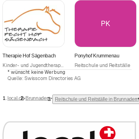
PK
Therapie Hof Sägenbach
Ponyhof Krummenau
Kinder- und Jugendtherapie • Therapeutisches Reiten • Reitschule und Reitställe • Psychotherapie (Psychologische Psychotherapeuten)
Reitschule und Reitställe
*
wünscht keine Werbung
Quelle:
Swisscom Directories AG
•
•
local.ch
Brunnadern
Reitschule und Reitställe in Brunnadern