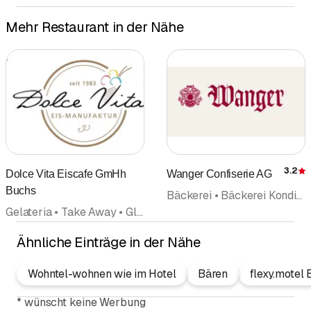
Mehr Restaurant in der Nähe
3.2
Dolce Vita Eiscafe GmHh
Wanger Confiserie AG
Buchs
Bäckerei • Bäckerei Konditorei • Restaurant • Café • Confiserie
Gelateria • Take Away • Glaceprodukte • Café • Restaurant
Ähnliche Einträge in der Nähe
Wohntel-wohnen wie im Hotel
Bären
flexy.motel
*
wünscht keine Werbung