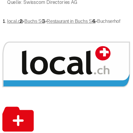
Quelle:
Swisscom Directories AG
•
•
•
local.ch
Buchs SG
Restaurant in Buchs SG
Buchserhof