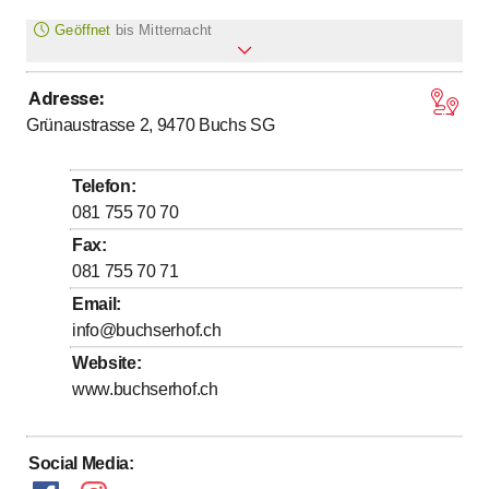
Geöffnet
bis
Mitternacht
Adresse
:
bis
Montag
6
:
30
-
0
:
00
Grünaustrasse 2, 9470
Buchs SG
bis
Dienstag
6
:
30
-
0
:
00
bis
Mittwoch
6
:
30
-
0
:
00
Telefon
:
bis
Donnerstag
6
:
30
-
0
:
00
081 755 70 70
bis
Freitag
6
:
30
-
0
:
00
Fax
:
081 755 70 71
bis
Samstag
6
:
30
-
0
:
00
Email
:
bis
Sonntag
7
:
00
-
17
:
00
info@buchserhof.ch
Website
:
www.buchserhof.ch
Social Media
: