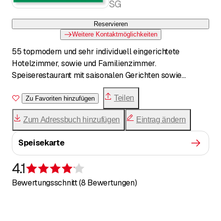
SG
Reservieren
Weitere Kontaktmöglichkeiten
55 topmodern und sehr individuell eingerichtete
Hotelzimmer, sowie und Familienzimmer.
Speiserestaurant mit saisonalen Gerichten sowie
Spezialitäten. Im Herzen des Rheintals in der Nähe vom
Bahnhof.
Teilen
Zu Favoriten hinzufügen
Zum Adressbuch hinzufügen
Eintrag ändern
Speisekarte
4.1
Bewertung 4,1 von 5 Sternen
Bewertungsschnitt (8 Bewertungen)