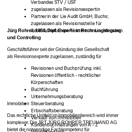
Verbandes STV / USF
zugelassen als Revisionsexpertin
Partnerin der Lie Audit GmbH, Buchs;
zugelassen als Revisionsstelle für
Gesellschaften im Fürstentum Liechtenstein.
Jürg Rohrer, 1954, Dipl. Experte in Rechnungslegung
und Controlling
Geschäftsführer seit der Gründung der Gesellschaft
als Revisionsexperte zugelassen, zuständig für
Revisionen und Buchprüfung, inkl.
Revisionen öffentlich - rechtlicher
Körperschaften
Buchführung
Unternehmungsberatung
Steuerberatung
Immobilien
Erbschaftsberatung
Das rechtliche Umfeld im Immobilienbereich wird immer
Verkauf von Immobilien
komplexer. Die JRT JÜRG ROHRER TREUHAND AG
Kundenbuchhaltungen von A - Z
bietet die notwendige Fachkompetenz für
Verwaltung von