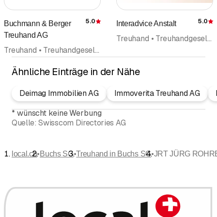
5.0
5.0
Buchmann & Berger
Interadvice Anstalt
Bewertung
Treuhand AG
Treuhand • Treuhandgesellschaft Treuhandbüro • Finanzberatung • Steuerberatung • Unternehmensberatung
Treuhand • Treuhandgesellschaft Treuhandbüro • Steuerberatung • Liegenschaften • Liegenschaftsverwaltung • Liegenschaftshandel Liegenschaftsvermittlung • Erbschaftsberatung Nachlassplanung
Ähnliche Einträge in der Nähe
Deimag Immobilien AG
Immoverita Treuhand AG
*
wünscht keine Werbung
Quelle:
Swisscom Directories AG
•
•
•
local.ch
Buchs SG
Treuhand in Buchs SG
JRT JÜRG ROHR