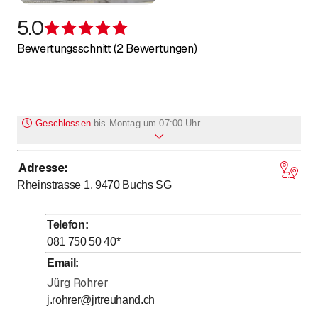
5.0
Bewertung 5 von 5 Sternen
Bewertungsschnitt (2 Bewertungen)
Geschlossen
bis
Montag um 07:00 Uhr
Adresse
:
bis
Montag
7
:
00
-
17
:
00
Rheinstrasse 1, 9470
Buchs SG
bis
Dienstag
7
:
00
-
17
:
00
bis
Mittwoch
7
:
00
-
17
:
00
Telefon
:
bis
Donnerstag
7
:
00
-
17
:
00
081 750 50 40
*
bis
Freitag
7
:
00
-
17
:
00
Email
:
Samstag
Jürg Rohrer
Geschlossen
j.rohrer@jrtreuhand.ch
Sonntag
Geschlossen