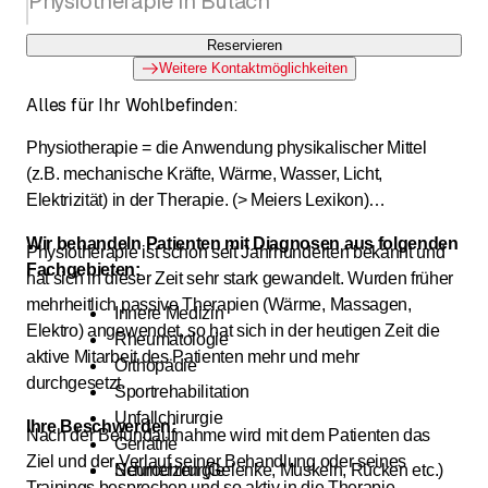
Physiotherapie in Bülach
Reservieren
Weitere Kontaktmöglichkeiten
Alles für Ihr Wohlbefinden:
Physiotherapie = die Anwendung physikalischer Mittel
(z.B. mechanische Kräfte, Wärme, Wasser, Licht,
Elektrizität) in der Therapie. (> Meiers Lexikon)
Wir behandeln Patienten mit Diagnosen aus folgenden
Physiotherapie ist schon seit Jahrhunderten bekannt und
Fachgebieten:
hat sich in dieser Zeit sehr stark gewandelt. Wurden früher
mehrheitlich passive Therapien (Wärme, Massagen,
Innere Medizin
Elektro) angewendet, so hat sich in der heutigen Zeit die
Rheumatologie
aktive Mitarbeit des Patienten mehr und mehr
Orthopädie
durchgesetzt.
Sportrehabilitation
Unfallchirurgie
Ihre Beschwerden:
Nach der Befundaufnahme wird mit dem Patienten das
Geriatrie
Ziel und der Verlauf seiner Behandlung oder seines
Neurochirurgie
Schmerzen (Gelenke, Muskeln, Rücken etc.)
Trainings besprochen und so aktiv in die Therapie