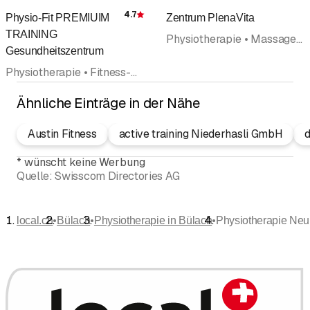
4.7
Physio-Fit PREMIUIM
Zentrum PlenaVita
Bewertung
TRAINING
Physiotherapie • Massage • Gesundheits- und Sportmassage • Lymphdrainage • Fitness-Center • Medizinische Massage • Ergotherapie • Pilates
Gesundheitszentrum
Physiotherapie • Fitness-Center • Massage • Gesundheits- und Sportmassage • Akupunktur (ausserhalb Rubrik Ärzte) • Medizinische Massage
Ähnliche Einträge in der Nähe
Austin Fitness
active training Niederhasli GmbH
d
*
wünscht keine Werbung
Quelle:
Swisscom Directories AG
•
•
•
local.ch
Bülach
Physiotherapie in Bülach
Physiotherapie Neu