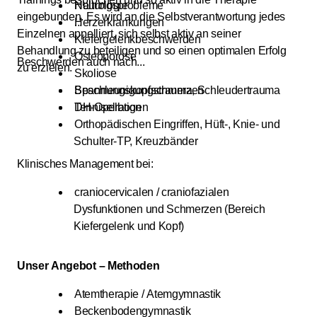
Neurologie
Haltungsprobleme
eingebunden. Es wird an die Selbstverantwortung jedes
...
Herzerkrankungen
Einzelnen appelliert, sich selbst aktiv an seiner
Kiefergelenkbeschwerden
Behandlung zu beteiligen und so einen optimalen Erfolg
Osteoporose
Beschwerden auch nach...
zu erzielen.
Skoliose
Spannungskopfschmerzen
Beschleunigungstrauma, Schleudertrauma
Tennisellbogen
DH-Operation
Orthopädischen Eingriffen, Hüft-, Knie- und
Schulter-TP, Kreuzbänder
Klinisches Management bei:
craniocervicalen / craniofazialen
Dysfunktionen und Schmerzen (Bereich
Kiefergelenk und Kopf)
Unser Angebot – Methoden
Atemtherapie / Atemgymnastik
Beckenbodengymnastik