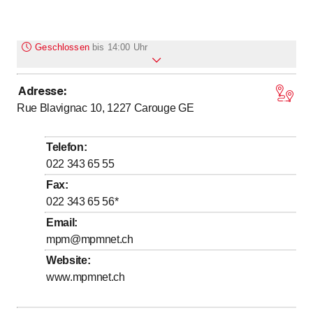
Geschlossen
bis
14:00 Uhr
Adresse
:
bis
Montag
14
:
00
-
18
:
00
Rue Blavignac 10, 1227
Carouge GE
bis
Dienstag
14
:
00
-
18
:
00
bis
Mittwoch
14
:
00
-
18
:
00
Telefon
:
bis
Donnerstag
14
:
00
-
18
:
00
022 343 65 55
bis
Freitag
14
:
00
-
18
:
00
Fax
:
022 343 65 56
*
Samstag
Geschlossen
Email
:
Sonntag
Geschlossen
mpm@mpmnet.ch
Website
:
www.mpmnet.ch