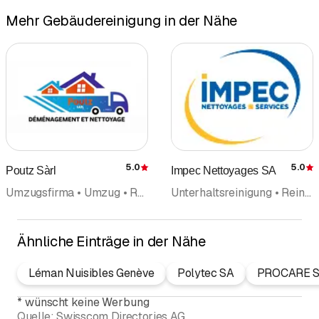
Mehr Gebäudereinigung in der Nähe
5.0
5.0
Poutz Sàrl
Impec Nettoyages SA
Bewertung
Umzugsfirma • Umzug • Reinigungsfirma • Reinigungsunternehmung • Wohnungsreinigung • Möbeltransporte • Räumungen • Gebäudereinigung • Transporte
Unterhaltsreinigung • Reinigungsfirma • Reinigungsunternehmung • Hauswartungen Liegenschaftenservice • Facility Management • Gartenunterhalt • Gebäudereinigung • Hygiene
Ähnliche Einträge in der Nähe
Léman Nuisibles Genève
Polytec SA
PROCARE SY
*
wünscht keine Werbung
Quelle:
Swisscom Directories AG