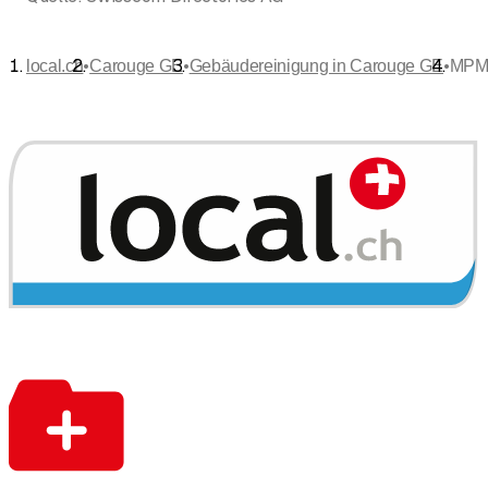
•
•
•
local.ch
Carouge GE
Gebäudereinigung in Carouge GE
MPM f