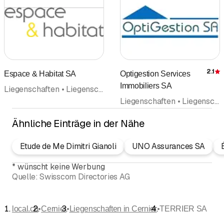
2.1
Espace & Habitat SA
Optigestion Services
Immobiliers SA
Liegenschaften • Liegenschaftsverwaltung • Promotion • Schatzungen
Liegenschaften • Liegenschaftsverwaltung • Makler • Vermietung • Schatzungen
Ähnliche Einträge in der Nähe
Etude de Me Dimitri Gianoli
UNO Assurances SA
*
wünscht keine Werbung
Quelle:
Swisscom Directories AG
•
•
•
local.ch
Cernier
Liegenschaften in Cernier
TERRIER SA