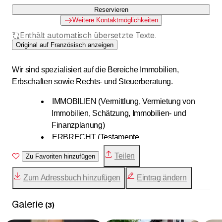
Reservieren
Weitere Kontaktmöglichkeiten
Enthält automatisch übersetzte Texte.
Original auf Französisch anzeigen
Wir sind spezialisiert auf die Bereiche Immobilien,
Erbschaften sowie Rechts- und Steuerberatung.
IMMOBILIEN (Vermittlung, Vermietung von
Immobilien, Schätzung, Immobilien- und
Finanzplanung)
ERBRECHT (Testamente,
Testamentsvollstreckungsmandate,
Teilen
Zu Favoriten hinzufügen
Nachlassabwicklung und -teilung)
RECHTS- UND STEUERBERATUNG
Zum Adressbuch hinzufügen
Eintrag ändern
(Immobilien, Vermögensübertragung,
Erbschaften, Agrarrecht, Gründung, Verwaltung
Galerie
(
3
)
und Übertragung von Unternehmen)