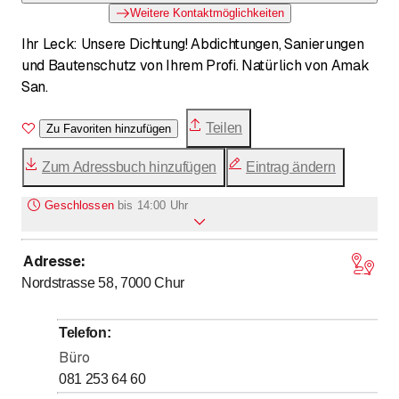
Weitere Kontaktmöglichkeiten
Ihr Leck: Unsere Dichtung! Abdichtungen, Sanierungen
und Bautenschutz von Ihrem Profi. Natürlich von Amak
San.
Teilen
Zu Favoriten hinzufügen
Zum Adressbuch hinzufügen
Eintrag ändern
Geschlossen
bis
14:00 Uhr
Adresse
:
bis
Montag
14
:
00
-
17
:
00
Nordstrasse 58, 7000
Chur
bis
Dienstag
14
:
00
-
17
:
00
bis
Mittwoch
14
:
00
-
17
:
00
Telefon
:
bis
Donnerstag
14
:
00
-
17
:
00
Büro
bis
Freitag
14
:
00
-
17
:
00
081 253 64 60