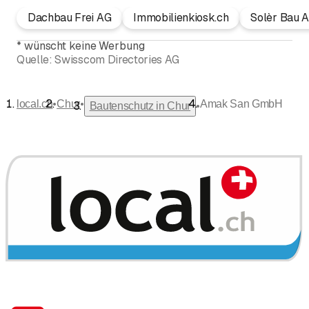
Dachbau Frei AG
Immobilienkiosk.ch
Solèr Bau 
*
wünscht keine Werbung
Quelle:
Swisscom Directories AG
•
•
local.ch
Chur
Amak San GmbH
•
Bautenschutz in Chur