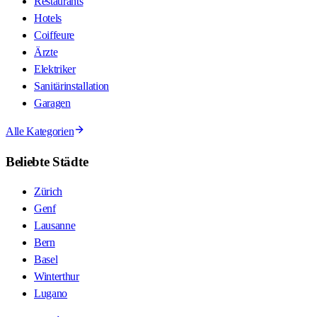
Restaurants
Hotels
Coiffeure
Ärzte
Elektriker
Sanitärinstallation
Garagen
Alle Kategorien
Beliebte Städte
Zürich
Genf
Lausanne
Bern
Basel
Winterthur
Lugano