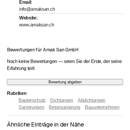
Samstag
Geschlossen
Email
:
info@amaksan.ch
Sonntag
Geschlossen
Website
:
www.amaksan.ch
Telefonisch erreichbar nur am Nachmittag
Bewertungen für Amak San GmbH
Noch keine Bewertungen — seien Sie der Erste, der seine
Erfahrung teilt
Bewertung abgeben
Rubriken
Bautenschutz
Dichtungen
Abdichtungen
Sanierungen
Betonsanierung
Bauunternehmen
Ähnliche Einträge in der Nähe