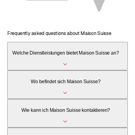
Frequently asked questions about Maison Suisse
Welche Dienstleistungen bietet Maison Suisse an?
Maison Suisse ist spezialisiert auf Zimmerei, Isolierung,
Wo befindet sich Maison Suisse?
Holzarbeiten und allgemeine Bauleistungen.
Das Unternehmen befindet sich in der Zone industrielle de
Wie kann ich Maison Suisse kontaktieren?
la Planchettaz 4, 1562 Corcelles-près-Payerne.
Sie können Maison Suisse telefonisch unter 079 713 46 01