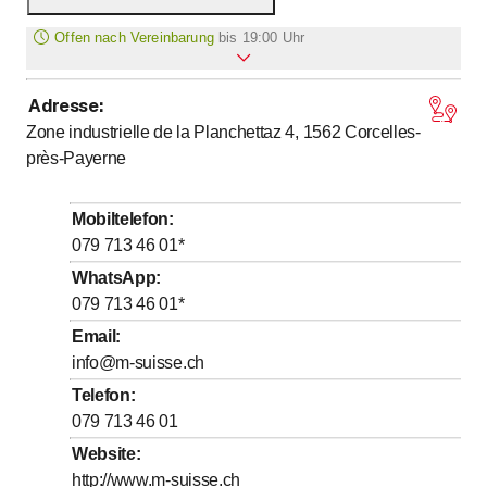
Offen nach Vereinbarung
bis
19:00 Uhr
Adresse
:
bis
Montag
*
6
:
30
-
19
:
00
Zone industrielle de la Planchettaz 4, 1562
Corcelles-
bis
Dienstag
*
6
:
30
-
19
:
00
près-Payerne
bis
Mittwoch
*
6
:
30
-
19
:
00
bis
Donnerstag
*
6
:
30
-
19
:
00
Mobiltelefon
:
bis
Freitag
079 713 46 01
*
*
6
:
30
-
19
:
00
WhatsApp
:
bis
Samstag
*
8
:
00
-
12
:
00
079 713 46 01
*
Sonntag
Geschlossen
Email
:
Mit * gekennzeichnete Tage nach Vereinbarung
info@m-suisse.ch
Telefon
:
079 713 46 01
Website
:
http://www.m-suisse.ch