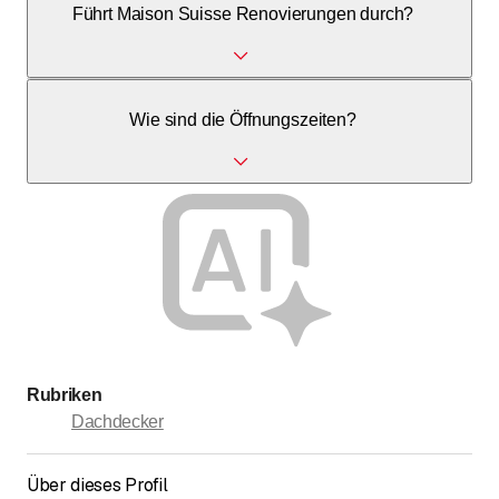
Führt Maison Suisse Renovierungen durch?
erreichen.
Ja, Maison Suisse bietet Renovierungsdienste für
Wie sind die Öffnungszeiten?
Gebäude, einschliesslich Fassaden und Dächern an.
Maison Suisse ist werktags in der Regel ab 06:30 Uhr
geöffnet.
Rubriken
Dachdecker
Über dieses Profil