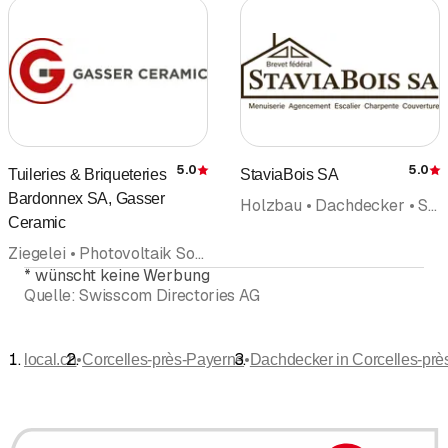
5.0
5.0
Tuileries & Briqueteries
StaviaBois SA
Bewertung
Bardonnex SA, Gasser
Holzbau • Dachdecker • Schreinerei
Ceramic
Ziegelei • Photovoltaik Solarpanel • Solartechnik Solaranlagen • Dachdecker • Maurerarbeiten
*
wünscht keine Werbung
Quelle:
Swisscom Directories AG
•
•
local.ch
Corcelles-près-Payerne
Dachdecker in Corcelles-pr