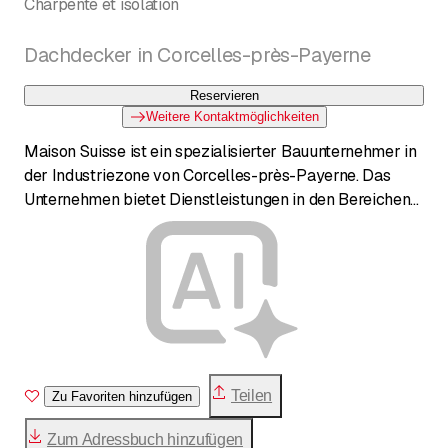
Charpente et isolation
Dachdecker in Corcelles-près-Payerne
Reservieren
Weitere Kontaktmöglichkeiten
Maison Suisse ist ein spezialisierter Bauunternehmer in
der Industriezone von Corcelles-près-Payerne. Das
Unternehmen bietet Dienstleistungen in den Bereichen
Zimmerei (Charpente), Isolierung (Isolation) und
allgemeine Holzarbeiten an. Es ist im Bausektor tätig
und bietet Lösungen für Gebäudesanierungen und
Neubauten, einschliesslich Aussentüren aus Holz und
allgemeine Bauarbeiten.
Teilen
Zu Favoriten hinzufügen
Zum Adressbuch hinzufügen