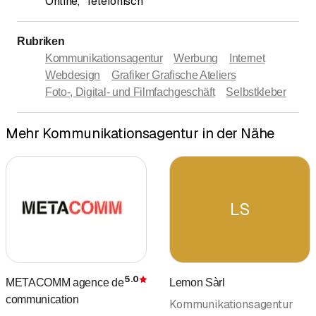
Online
,
Telefonisch
Rubriken
Kommunikationsagentur
Werbung
Internet
Webdesign
Grafiker Grafische Ateliers
Foto-, Digital- und Filmfachgeschäft
Selbstkleber
Mehr Kommunikationsagentur in der Nähe
LS
5.0
METACOMM agence de
Lemon Sàrl
Bewertung
communication
Kommunikationsagentur