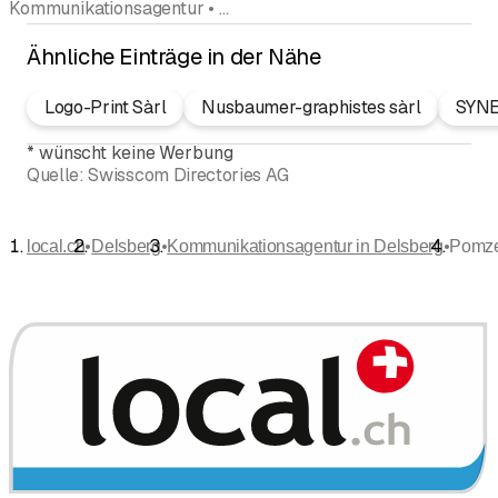
Kommunikationsagentur • Webdesign • Marketing
Ähnliche Einträge in der Nähe
Logo-Print Sàrl
Nusbaumer-graphistes sàrl
SYNE
*
wünscht keine Werbung
Quelle:
Swisscom Directories AG
•
•
•
local.ch
Delsberg
Kommunikationsagentur in Delsberg
Pomze