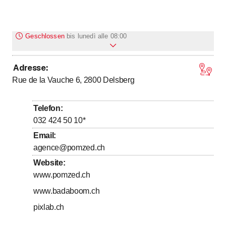
Geschlossen
bis
lunedì alle 08:00
Adresse
:
bis
bis
Montag
8
:
00
-
12
:
00
/ 13
:
30
-
17
:
00
Rue de la Vauche 6, 2800
Delsberg
bis
bis
Dienstag
8
:
00
-
12
:
00
/ 13
:
30
-
17
:
00
bis
bis
Mittwoch
8
:
00
-
12
:
00
/ 13
:
30
-
17
:
00
Telefon
:
bis
bis
Donnerstag
8
:
00
-
12
:
00
/ 13
:
30
-
17
:
00
032 424 50 10
*
bis
bis
Freitag
8
:
00
-
12
:
00
/ 13
:
30
-
17
:
00
Email
:
agence@pomzed.ch
Samstag
Geschlossen
Website
:
Sonntag
Geschlossen
www.pomzed.ch
www.badaboom.ch
Visites sur rendez-vous
pixlab.ch