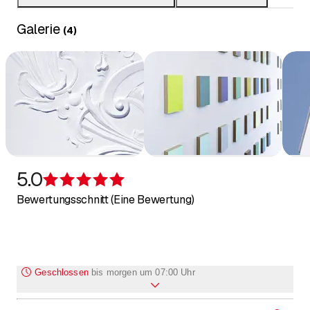
Individuelle Farbberatungen durch
Galerie
(
4
)
Fachpersonal
5.0
Bewertung 5 von 5 Sternen
Bewertungsschnitt (Eine Bewertung)
Geschlossen
bis
morgen um 07:00 Uhr