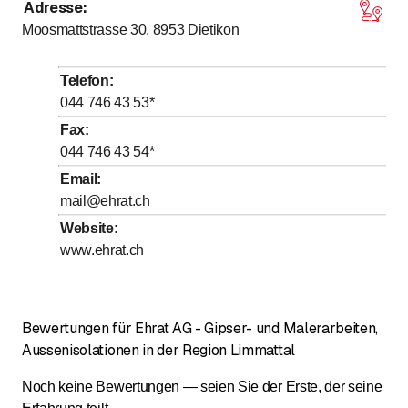
Adresse
:
bis
bis
Montag
7
:
00
-
12
:
00
/ 13
:
00
-
17
:
00
Moosmattstrasse 30, 8953
Dietikon
bis
bis
Dienstag
7
:
00
-
12
:
00
/ 13
:
00
-
17
:
00
bis
bis
Mittwoch
7
:
00
-
12
:
00
/ 13
:
00
-
17
:
00
Telefon
:
bis
bis
Donnerstag
7
:
00
-
12
:
00
/ 13
:
00
-
17
:
00
044 746 43 53
*
bis
bis
Freitag
7
:
00
-
12
:
00
/ 13
:
00
-
17
:
00
Fax
:
044 746 43 54
*
Samstag
Geschlossen
Email
:
Sonntag
Geschlossen
mail@ehrat.ch
Website
:
www.ehrat.ch
Bewertungen für Ehrat AG - Gipser- und Malerarbeiten,
Aussenisolationen in der Region Limmattal
Noch keine Bewertungen — seien Sie der Erste, der seine