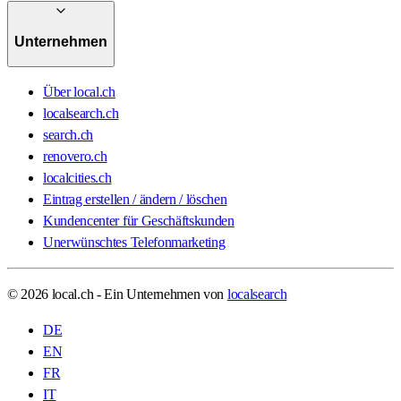
Unternehmen
Über local.ch
localsearch.ch
search.ch
renovero.ch
localcities.ch
Eintrag erstellen / ändern / löschen
Kundencenter für Geschäftskunden
Unerwünschtes Telefonmarketing
© 2026 local.ch - Ein Unternehmen von
localsearch
DE
EN
FR
IT