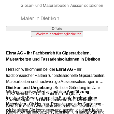
Gipser- und Malerarbeiten, Aussenisolationen
Maler in Dietikon
Offerte
Weitere Kontaktmöglichkeiten
Ehrat AG – Ihr Fachbetrieb für Gipserarbeiten,
Malerarbeiten und Fassadenisolationen in Dietikon
Herzlich willkommen bei der
Ehrat AG
– Ihr
traditionsreicher Partner für professionelle Gipserarbeiten,
Malerarbeiten und hochwertige Aussenisolierungen in
Dietikon und Umgebung
. Seit der Gründung im Jahr
Wir legen großen Wert auf
präzise Ausführung
,
1932 steht unser Familienbetrieb für Qualität,
individuelle Beratung und den Einsatz
hochwertiger
Zuverlässigkeit und fachmännische Handwerkskunst.
Materialien
. Ob Neubau, Renovierung oder Sanierung –
Bereits in dritter Generation verbinden wir bewährtes
wir begleiten Sie kompetent und persönlich durch jedes
Know-how mit innovativen Techniken, um langlebige und