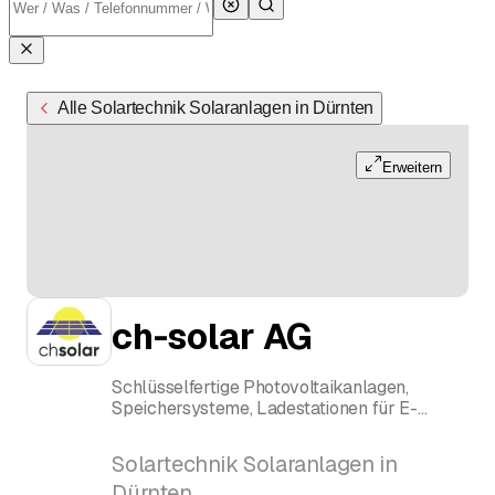
Alle Solartechnik Solaranlagen in Dürnten
Erweitern
ch-solar AG
Schlüsselfertige Photovoltaikanlagen,
Speichersysteme, Ladestationen für E-
Mobilität und Eigenverbrauchsoptimierung
Von der Planung bis zur Umsetzung und dem
Solartechnik Solaranlagen in
anschliessenden Service bieten wir alles aus
Dürnten
einer Hand.