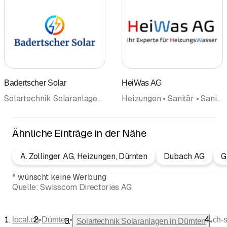
Badertscher Solar
HeiWas AG
Solartechnik Solaranlagen • Solarenergie • Photovoltaik Solarpanel • Haustechnik
Heizungen • Sanitär • Sanitäre Anlagen und Installationen • Lüftung • Haustechnik • Wärmepumpen • Service • Solartechnik Solaranlagen
Ähnliche Einträge in der Nähe
A. Zollinger AG, Heizungen, Dürnten
Dubach AG
G
*
wünscht keine Werbung
Quelle:
Swisscom Directories AG
•
•
local.ch
Dürnten
ch-
•
Solartechnik Solaranlagen in Dürnten