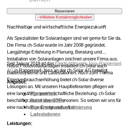
Reservieren
Weitere Kontaktmöglichkeiten
Nachhaltige und wirtschaftliche Energiezukunft
Als Spezialisten für Solaranlagen sind wir gerne für Sie da.
Die Firma ch-Solar wurde im Jahr 2008 gegründet.
Langjährige Erfahrung in Planung, Beratung und
Installation von Solaranlagen zeichnet unsere Firma aus.
Seit Januar 2019 ist das
Elektrizitätswerk Jona-Rapperswil
Nebst Photovoltaikanlagen installiert ch-Solar auch
AG
in Rapperswil-Jona an der ch-Solar AG beteiligt.
Batteriesysteme und Ladestationen. Auch zum Thema
Eigenverbrauchserhöhung bietet ch-Solar diverse
Angebot:
Lösungen an. Mit unseren Hauptlieferanten pflegen wir
eine langjährige partnerschaftliche Beziehung. ch-Solar
Photovoltaik
beschäftigt zurzeit über 20 Personen. So setzen wir uns für
Batteriespeicher
eine nachhaltige Energiezukunft ein.
Eigenverbrauchsoptimierung
Ladestationen
Leistungen: