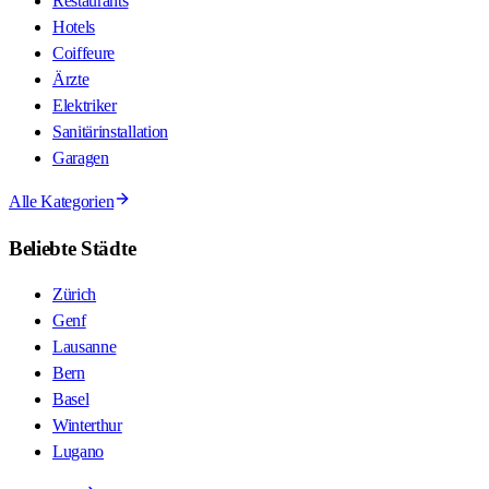
Restaurants
Hotels
Coiffeure
Ärzte
Elektriker
Sanitärinstallation
Garagen
Alle Kategorien
Beliebte Städte
Zürich
Genf
Lausanne
Bern
Basel
Winterthur
Lugano