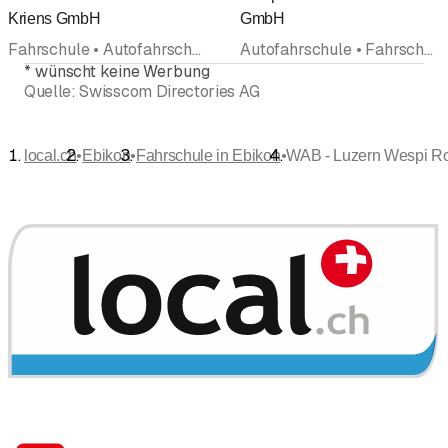
Bewertung
Kriens GmbH
GmbH
Fahrschule • Autofahrschule • Motorradfahrschule • Theorielokal
Autofahrschule • Fahrschule • Motorradfahrschule
*
wünscht keine Werbung
Quelle:
Swisscom Directories AG
•
•
•
local.ch
Ebikon
Fahrschule in Ebikon
WAB - Luzern Wespi Ro