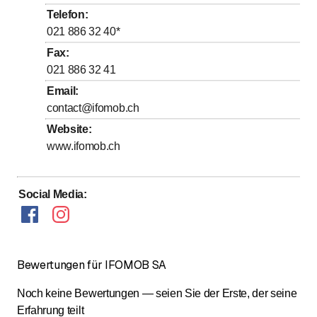
bis
bis
Mittwoch
8
:
00
-
12
:
00
/ 13
:
30
-
16
:
30
Telefon
:
bis
bis
Donnerstag
8
:
00
-
12
:
00
/ 13
:
30
-
16
:
30
021 886 32 40
*
bis
bis
Freitag
8
:
00
-
12
:
00
/ 13
:
30
-
16
:
30
Fax
:
021 886 32 41
Samstag
Geschlossen
Email
:
Sonntag
Geschlossen
contact@ifomob.ch
Website
:
www.ifomob.ch
Social Media
:
Bewertungen für IFOMOB SA
Noch keine Bewertungen — seien Sie der Erste, der seine
Erfahrung teilt