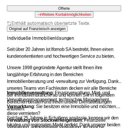
Offerte
Weitere Kontaktmöglichkeiten
Enthält automatisch übersetzte Texte.
Original auf Französisch anzeigen
Individuelle Immobilienlösungen
Seit über 20 Jahren ist Ifomob SA bestrebt, Ihnen einen
kundenorientierten und hochwertigen Service zu bieten.
Unsere 1998 gegründete Agentur stellt Ihnen ihre
langjährige Erfahrung in den Bereichen
Immobilienberatung und -verwaltung zur Verfügung. Dank
unseres Teams von Fachleuten decken wir alle Bereiche
Immobilienverwaltung
: Finanzverwaltung, Miet- und
der Immobilienbranche ab und können Sie in folgenden
Verwaltungsmanagement, technisches Management.
Bereichen beraten und Ihnen unsere Dienstleistungen
Vermarktung
: Sie besitzen eine Immobilie und möchten
anbieten:
diese vermieten?
Seit fast 25 Jahren in Echallens ansässig, kennen wir den
Verwaltung von Stockwerkeigentum
: Finanzielle
lokalen und regionalen Markt perfekt. Dank unserer beiden
Verwaltung, administrative Verwaltung, technische