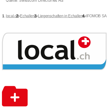
Quelle:
Swisscom Directories AG
•
•
•
local.ch
Echallens
Liegenschaften in Echallens
IFOMOB SA