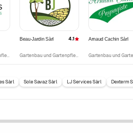
4.1
Beau-Jardin Sàrl
Arnaud Cachin Sàrl
Bewertung
Gartenbau und Gartenpflege • Gartenbau Gartenpflege • Gartenunterhalt • Gartengestaltung • Baumpflege • Bewässerungsanlagen Berieselungsanlagen
Gartenbau und Gartenpflege • Gartenbau Gartenpflege • Gartengestaltung • Zäune Zaunbau • Schwimmbadbau Schwimmbadzubehör • Bewässerungsanlagen Berieselungsanlagen • Gartenunterhalt • Pergola
es Sàrl
Sole Savaz Sàrl
LJ Services Sàrl
Dexterm 