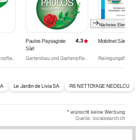
Nächstes Element
4.3
Paulos Paysagiste
Mobilnet Sàrl
Bewertung
Sàrl
Gartenbau und Gartenpflege • Gartenbau Gartenpflege • Baumpflege • Gartenunterhalt • Gartengestaltung
Gartenbau und Gartenpflege • Gartenbau Gartenpflege • Gartengestaltung • Gartenunterhalt • Maurerarbeiten • Landschaftsarchitektur
SA
Le Jardin de Livia SA
RS NETTOYAGE NEDELCU
*
wünscht keine Werbung
Quelle:
localsearch.ch