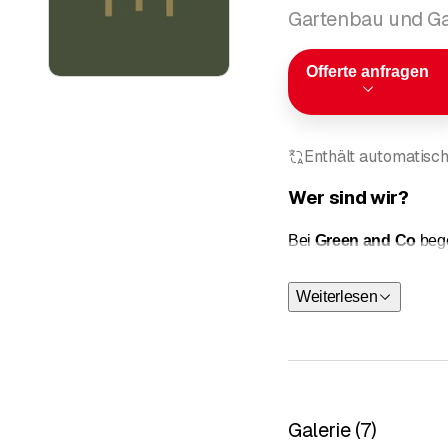
Gartenbau und Ga
Offerte anfragen
Enthält automatisch
Wer sind wir?
Bei
Green and Co
bege
bieten wir umfassende D
Anlagen.
Weiterlesen
Unser Expertenteam setz
gestalten. Ganz gleich,
setzen Ihre Wünsche u
Unsere Dienstleistun
Galerie
(
7
)