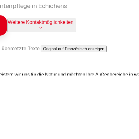
rtenpflege in Echichens
Weitere Kontaktmöglichkeiten
 übersetzte Texte.
Original auf Französisch anzeigen
istern wir uns für die Natur und möchten Ihre Außenbereiche in 
ienstleistungen im Bereich Landschaftsgestaltung an, vom Entwurf ü
t sein Know-how und seine Kreativität ein, um Ihren Garten zu ein
 ob Sie Ihren Außenbereich lediglich auffrischen oder Ihren Garten
m.
gen im Bereich Landschaftsgestaltung