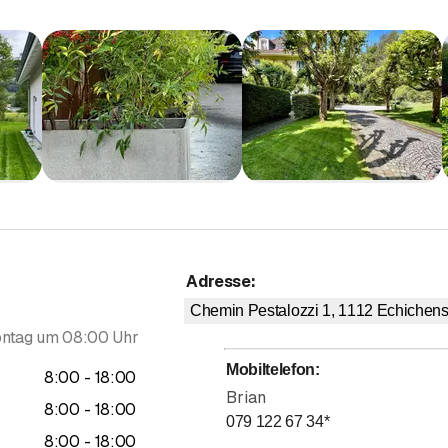
 -anlage
tige und harmonische Grünflächen, die Ihren Wünschen und den B
und Sträuchern bis hin zu Blumengestaltungen verschönern wir I
en
neiden, Baumschnitt, Unkrautjäten und Düngen: Wir kümmern uns 
r Naturstein, gepflasterte Wege, Zäune, Pergolen und Mauern... 
wässerungs- und Beleuchtungssystemen
Adresse
:
ässerung Ihres Gartens mit leistungsstarken Bewässerungssyste
or.
Chemin Pestalozzi 1, 1112
Echichen
ntag um 08:00 Uhr
chen und begrünte Dächer
 Lösungen, um Biodiversität in Ihre Umgebung zu integrieren: Beg
Mobiltelefon
:
bis
8
:
00
-
18
:
00
Brian
bis
8
:
00
-
18
:
00
079 122 67 34
*
gungsgebiete:
bis
8
:
00
-
18
:
00