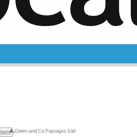
Green and Co Paysages Sàrl
•
chens