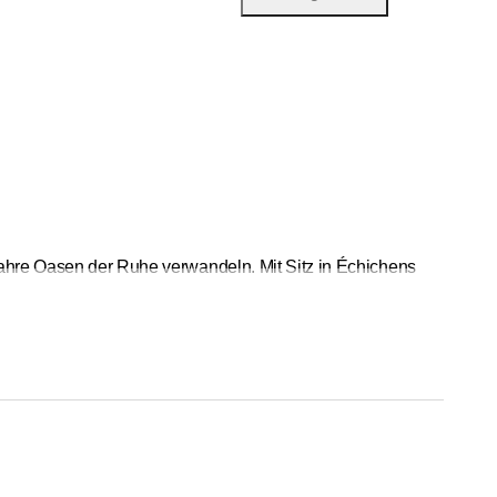
wahre Oasen der Ruhe verwandeln. Mit Sitz in Échichens
ber die Pflege bis hin zur Installation nachhaltiger
em individuellen, ästhetischen und funktionalen Ort zu
 komplett neu gestalten möchten, wir beraten Sie gerne und