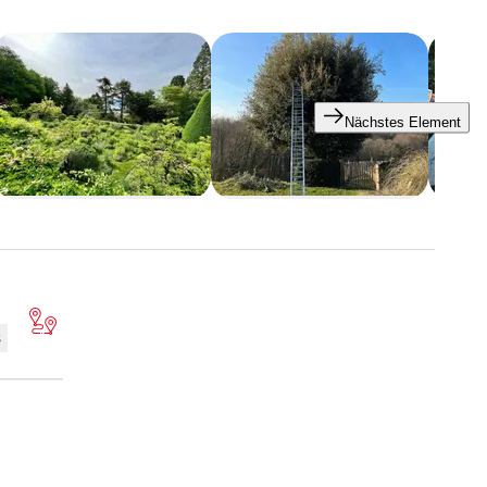
esonderheiten Ihres Grundstücks entsprechen. Von der
hren Außenbereich.
Nächstes Element
um alles, damit Ihr Garten das ganze Jahr über
Wir verleihen Ihrem Außenbereich Charakter und Charme.
men. Heben Sie Ihre Außenanlagen mit einer durchdachten
s
rünung, Auswahl klimatauglicher Pflanzen, ökologische