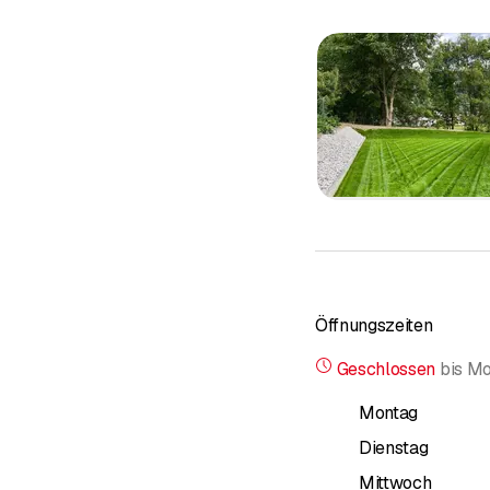
Gartengestaltung und
Wir entwerfen einzigar
Pflanzung von Bäumen 
Pflege von Grünfläch
Rasenmähen, Heckensch
makellos bleibt.
Außenanlagen
Terrassen aus Holz ode
Installation von Be
Optimieren Sie die Bew
Öffnungszeiten
Außenbeleuchtung herv
Geschlossen
bis
Mo
Ökologische Grünflä
Wir bieten nachhaltige
Montag
Weidewirtschaft...
Dienstag
Hauptsächliche Versor
Mittwoch