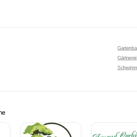
Gartenba
Gärtnerei
Schwimm
he