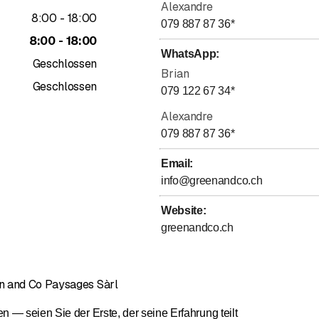
Alexandre
bis
8
:
00
-
18
:
00
079 887 87 36
*
bis
8
:
00
-
18
:
00
Duillier, Genolier, Trélex, Arzier-Le Muids, Saint-Cergue, Gingins
WhatsApp
:
Vich, Bassins, Longirod, Marchissy, Le Vaud, Burtigny, Begnins, Lui
Geschlossen
Brian
, Bougy-Villars, Aubonne
Geschlossen
079 122 67 34
*
ebung
Alexandre
079 887 87 36
*
ochenaz, Lully, Lonay, Préverenges, Saint-Prex, Buchillon, Vuffl
-sur-Morges, Clarmont, Lavigny, Etoy, Saint-Livres, Bière, Ballens
Email
:
info@greenandco.ch
bung
, Paudex, Belmont-sur-Lausanne, Savigny, Forel (Lavaux), Grandvau
Website
:
r, Prilly, Écublens, Chavannes-près-Renens, Saint-Sulpice, Joux
greenandco.ch
-sur-Morrens, Assens, Bottens, Poliez-Pittet, Froideville
nd Co für einen Garten, der zu Ihnen passt.
Kontaktieren Sie un
n and Co Paysages Sàrl
— seien Sie der Erste, der seine Erfahrung teilt