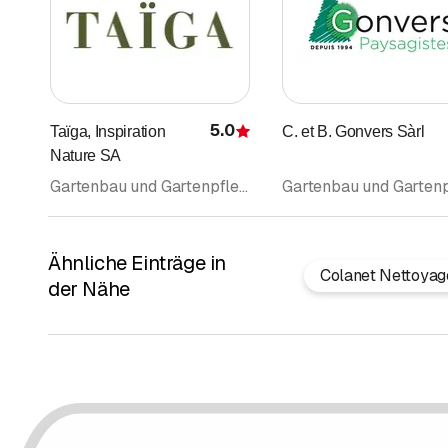
5.0
Taïga, Inspiration
C. et B. Gonvers Sàrl
Bewertung
Nature SA
Gartenbau und Gartenpflege • Gartenbau Gartenpflege • Gartenunterhalt • Gartengestaltung • Baumpflege • Landschaftsarchitektur • Gärtnerei • Boutique
Ähnliche Einträge in
Colanet Nettoyag
der Nähe