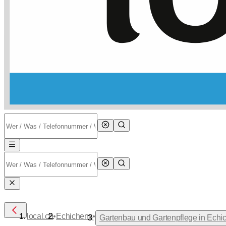
•
•
local.ch
Echichens
Gartenbau und Gartenpflege in Echi