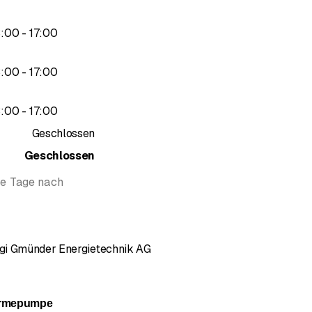
bis
3
:
00
-
17
:
00
bis
3
:
00
-
17
:
00
bis
3
:
00
-
17
:
00
Geschlossen
Geschlossen
te Tage nach
gi Gmünder Energietechnik AG
g 5 von 5 Sternen
ärmepumpe