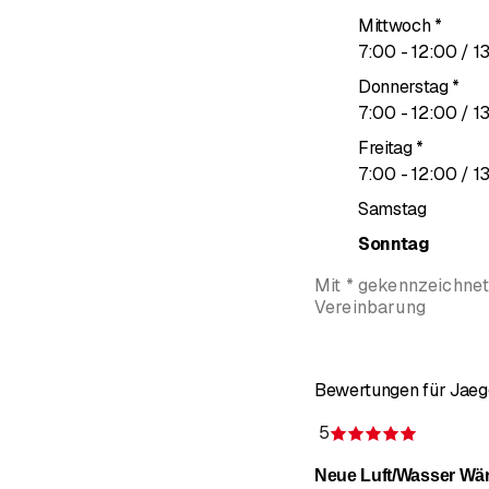
Mittwoch
*
bis
7
:
00
-
12
:
00
/ 1
Donnerstag
*
bis
7
:
00
-
12
:
00
/ 1
Freitag
*
bis
7
:
00
-
12
:
00
/ 1
Samstag
Sonntag
Mit * gekennzeichne
Vereinbarung
Bewertungen für Jaeg
5
Bewertun
Neue Luft/Wasser W