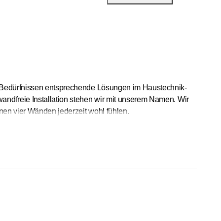
n Bedürfnissen entsprechende Lösungen im Haustechnik-
andfreie Installation stehen wir mit unserem Namen. Wir
enen vier Wänden jederzeit wohl fühlen.
nzheitliche Partnerin im Bereich der Haustechnik planen,
chübergreifendes Know-how sowie saubere und effiziente
Suissetec engagieren wir uns aktiv in der