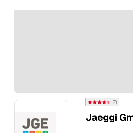
(
7
)
Bewertung 4,4 von 5 Ster
Jaeggi Gm