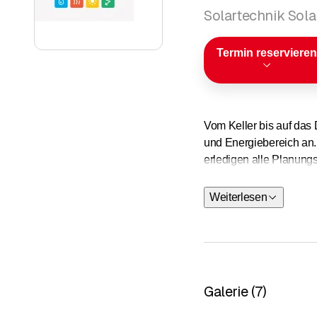
Solartechnik Sola
Termin reservieren
Vom Keller bis auf das
und Energiebereich an.
erledigen alle Planungs
Sanitär
Weiterlesen
Von der Komplettplanun
begleiten und realisie
Installationen ist dabe
Mitarbeiterweiterbildu
Galerie
(
7
)
Heizung