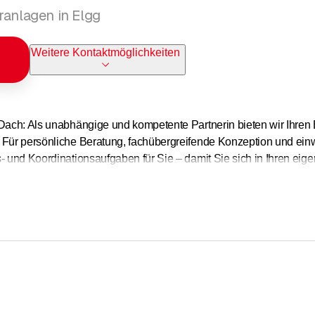
ranlagen in Elgg
Weitere Kontaktmöglichkeiten
 Dach: Als unabhängige und kompetente Partnerin bieten wir Ihre
 Für persönliche Beratung, fachübergreifende Konzeption und einw
- und Koordinationsaufgaben für Sie – damit Sie sich in Ihren eig
g Ihres neuen Bads bis hin zur Montage Ihrer Duschbrause: Als ga
ren wir sämtliche sanitären Arbeiten in Ihrem Eigenheim. Unser fa
i unser grösstes Kapital. Als Mitglied des Gebäudetechikverbandes 
ng. Dabei liegt uns die Lehrlingsausbildung besonders am Herzen.