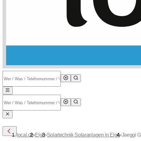
•
•
•
local.ch
Elgg
Solartechnik Solaranlagen in Elgg
Jaeggi G