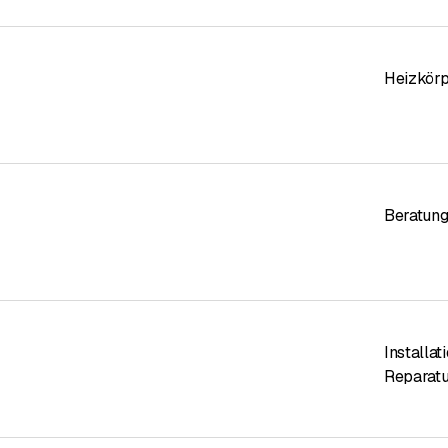
Heizkör
Beratun
Installa
Reparat