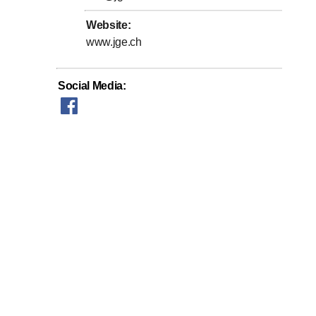
Website
:
www.jge.ch
Social Media
: