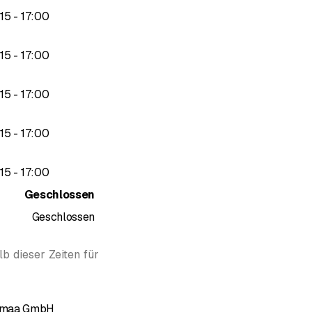
bis
15
-
17
:
00
bis
15
-
17
:
00
bis
15
-
17
:
00
bis
15
-
17
:
00
bis
15
-
17
:
00
Geschlossen
Geschlossen
b dieser Zeiten für
lzmaa GmbH