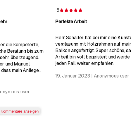
5
g 5 von 5 Sternen
Bewertung 5 von 5 Ste
sehr
Perfekte Arbeit
Herr Schaller hat bei mir eine Kunst
verglasung mit Holzrahmen auf me
er die kompetente,
Balkon angefertigt. Super schöne, s
iche Beratung bis zum
Arbeit bin voll begeistert und werde 
s sehr überzeugend.
jeden Fall weiter empfehlen.
er und Manuel
, dass mein Anliege
...
19. Januar 2023 | Anonymous user
nonymous user
e Kommentare anzeigen