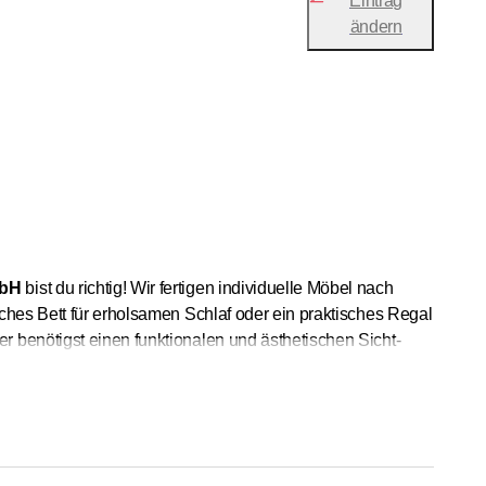
Eintrag
ändern
mbH
bist du richtig! Wir fertigen individuelle Möbel nach
ches Bett für erholsamen Schlaf oder ein praktisches Regal
 benötigst einen funktionalen und ästhetischen Sicht-
hneiderte Lösungen für dein Zuhause zu schaffen.
rrasse oder ein modernes Design