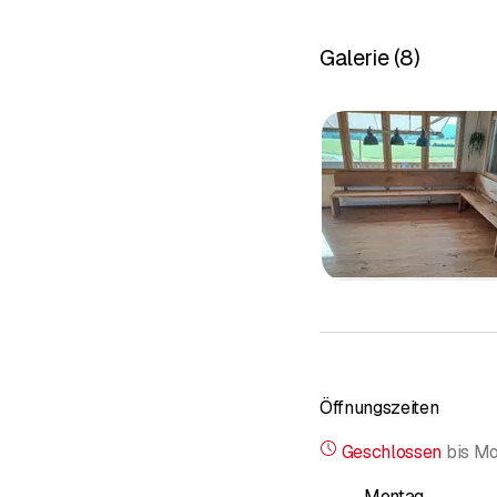
Sicht- und
Hochbeete
Galerie
(
8
)
Umbau und
Öffnungszeiten
Geschlossen
bis
Mo
Montag