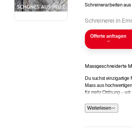
Schreinerarbeiten aus
Schreinerei in E
Offerte anfragen
Massgeschneiderte Möb
Du suchst einzigartige
Mass aus hochwertigem M
für mehr Ordnung – wir
oder Windschutz? Bei 
Weiterlesen
Innenausba
Türen:
Haus
Terrassen
: