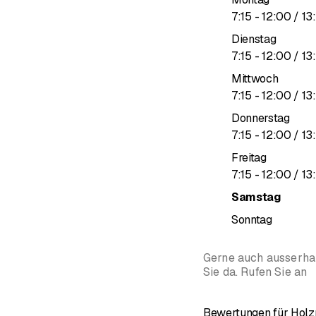
bis
7
:
15
-
12
:
00
/ 13
:
Dienstag
bis
7
:
15
-
12
:
00
/ 13
:
Mittwoch
bis
7
:
15
-
12
:
00
/ 13
:
Donnerstag
bis
7
:
15
-
12
:
00
/ 13
:
Freitag
bis
7
:
15
-
12
:
00
/ 13
:
Samstag
Sonntag
Gerne auch ausserhal
Sie da. Rufen Sie an
Bewertungen für Ho