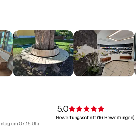
 Windschutz-Systeme
: klassische Holzwände, Lamellen oder indi
: unbehandeltes Holz
 Renovation
5.0
Bewertung 5 v
Bewertungsschnitt (16 Bewertungen)
ntag um 07:15 Uhr