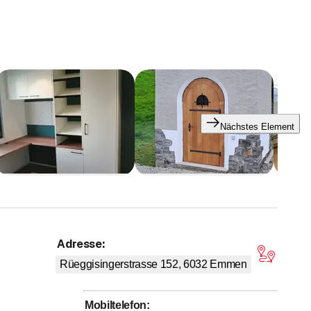
viduelle Elemente
Nächstes Element
Adresse
:
on 5 Sternen
Rüeggisingerstrasse 152, 6032
Emmen
Mobiltelefon
: