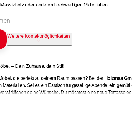
 Massivholz oder anderen hochwertigen Materialien
mmen
Weitere Kontaktmöglichkeiten
el – Dein Zuhause, dein Stil!
 Möbel, die perfekt zu deinem Raum passen? Bei der
Holzmaa G
aterialien. Sei es ein Esstisch für gesellige Abende, ein gemütli
 verwirklichen deine Wünsche. Du möchtest eine neue Terrasse oder
der
Holzmaa Schreinerei
sind wir darauf spezialisiert, massgesc
u:
Küchen, Schränke, Betten, Tische und Regale nach Mass
türe, Zimmertüren und Gartentore
 Terrassen nach deinen Wünschen – sei es eine gemütliche Holzte