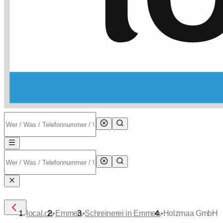
•
•
•
local.ch
Emmen
Schreinerei in Emmen
Holzmaa GmbH