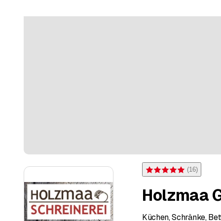
(
16
)
Bewertung 5 von 5 Sterne
Holzmaa 
Küchen, Schränke, Bett