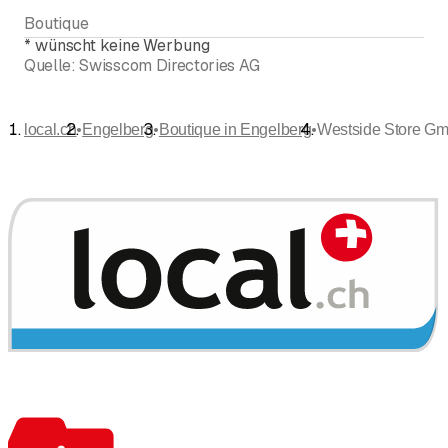
Boutique
*
wünscht keine Werbung
Quelle:
Swisscom Directories AG
•
•
•
local.ch
Engelberg
Boutique in Engelberg
Westside Store G