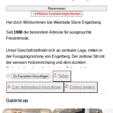
Reservieren
Weitere Kontaktmöglichkeiten
Herzlich Willkommen bei Westside Store Engelberg
Seit
1988
die besondere Adresse für ausgesuchte
Freizeitmode.
Unser Geschäft befindet sich an zentraler Lage, mitten in
der Fussgängzerzone von Engelberg. Der zeitlose Stil mit
der weissen Holzeinrichtung und dem dunklen
Eichenboden, dem viktorianischen Sofa und der
Elchtrophäe vermittelt Ambiente und Wärme.
Teilen
Zu Favoriten hinzufügen
Die Kunden geniessen eine grosszügige Verkaufsfläche
Zum Adressbuch hinzufügen
Eintrag ändern
und können in aller Ruhe in die Welt der Mode eintauchen.
Dabei wird die kompetente Beratung unserer langjährigen
Galerie
(
9
)
Mitarbeiter sehr geschätzt.