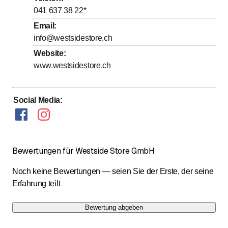
bis
bis
Donnerstag
9
:
00
-
12
:
00
/ 13
:
30
-
18
:
00
041 637 38 22
*
bis
bis
Freitag
9
:
00
-
12
:
00
/ 13
:
30
-
18
:
00
Email
:
info@westsidestore.ch
bis
bis
Samstag
9
:
00
-
12
:
00
/ 13
:
30
-
17
:
00
Website
:
bis
Sonntag
13
:
00
-
17
:
00
www.westsidestore.ch
Geöffnet an allen Sonn- und Feiertagen von 13 - 17
Uhr
Social Media
:
Bewertungen für Westside Store GmbH
Noch keine Bewertungen — seien Sie der Erste, der seine
Erfahrung teilt
Bewertung abgeben