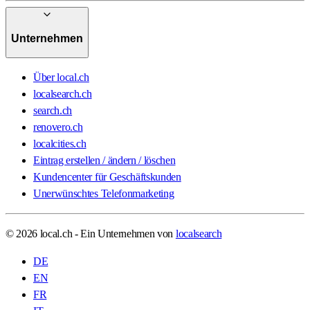
Unternehmen
Über local.ch
localsearch.ch
search.ch
renovero.ch
localcities.ch
Eintrag erstellen / ändern / löschen
Kundencenter für Geschäftskunden
Unerwünschtes Telefonmarketing
© 2026 local.ch - Ein Unternehmen von
localsearch
DE
EN
FR