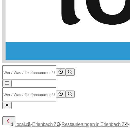
•
•
•
local.ch
Erlenbach ZH
Restaurierungen in Erlenbach ZH