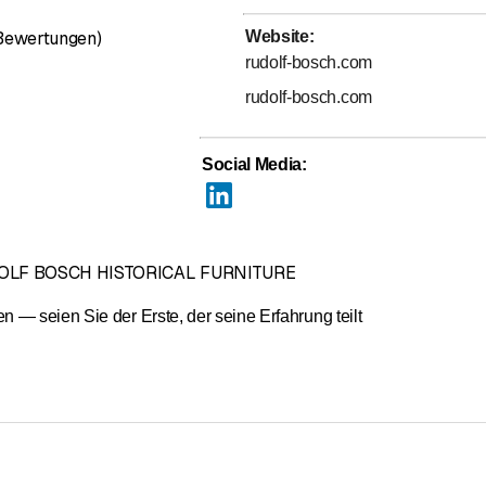
bel auch kommenden Generationen erhalten bleiben.
Bewertung 3 von 5 Sternen
 Bewertungen)
Website
:
rudolf-bosch.com
rudolf-bosch.com
Social Media
:
DOLF BOSCH HISTORICAL FURNITURE
— seien Sie der Erste, der seine Erfahrung teilt