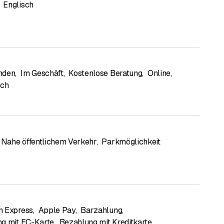
Englisch
nden
,
Im Geschäft
,
Kostenlose Beratung
,
Online
,
sch
Nahe öffentlichem Verkehr
,
Parkmöglichkeit
n Express
,
Apple Pay
,
Barzahlung
,
g mit EC-Karte
,
Bezahlung mit Kreditkarte
,