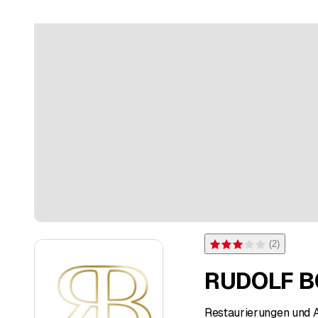
(
2
)
Bewertung 3 von 5 Sterne
RUDOLF B
Restaurierungen und A