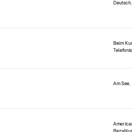
Deutsch
,
Beim Ku
Telefoni
Am See
,
America
Bezahlun