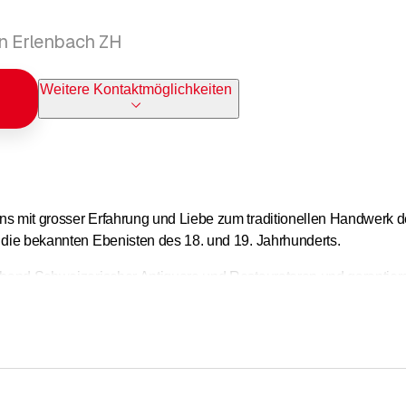
in Erlenbach ZH
Weitere Kontaktmöglichkeiten
ns mit grosser Erfahrung und Liebe zum traditionellen Handwerk 
 die bekannten Ebenisten des 18. und 19. Jahrhunderts.
rband Schweizerischer Antiquare und Restauratoren und garantieren 
nserer Möbelstücke. Wir suchen für Sie auch das passende Möbel 
L