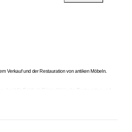
dem Verkauf und der Restauration von antiken Möbeln.
damit für Echtheit, Originalität in der Restauration und
oder ein bestimmtes Stück, welches Sie sich wünschen.