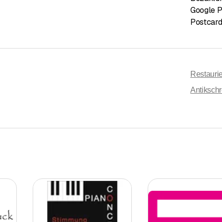
Google 
Postcar
Restauri
Antikschr