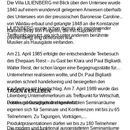
Die Villa LILIENBERG mit Blick über den Untersee wurde
1840 auf einem wundervoll gelegenen Anwesen oberhalb
des Untersees von der preussischen Baronesse Caroline
von Waldau erbaut und gelangte 1848 an die Konstanzer
LILIENBERG wurde schon damals als inspirierender
Baronin Betty von Fingerlin, die mit Napoleon III
Treffpunkt genutzt, wo sich unter anderem berühmte
(Arenenberg) eng befreundet war.
Musiker als Hausgäste einfanden.
Am 21. April 1985 erfolgte der entscheidende Teebesuch
des Ehepaars Reist – zu Gast bei Klara und Paul Bigliardi.
Walter Reist, der schon länger eine Begegnugsstätte für
Unternehmer realisieren wollte, und Dr. Paul Bigliardi
wurden schnell handelseinig und besiegelten den
Kaufvertrag mit Handschlag. Am 7. April 1989 wurde das
TAGEN & ERLEBEN
Lilienberg Unternehmerforum als Treffpunkt für Wirtschaft,
Politik und Gesellschaft eingeweiht.
Unsere grosszügigen und komfortablen Seminarräume
eigenen sich für Seminare und Konferenzen mit bis zu 65
Teilnehmern. Zu Tagungen, Vorträgen,
Produktpräsentationen dürfen wir bis zu 180 Teilnehmer
Die modern und funktional ausgestatteten Seminarräume