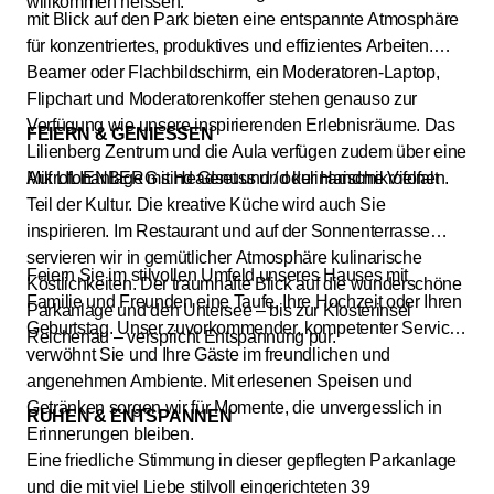
willkommen heissen.
mit Blick auf den Park bieten eine entspannte Atmosphäre
für konzentriertes, produktives und effizientes Arbeiten.
Beamer oder Flachbildschirm, ein Moderatoren-Laptop,
Flipchart und Moderatorenkoffer stehen genauso zur
Verfügung wie unsere inspirierenden Erlebnisräume. Das
FEIERN & GENIESSEN
Lilienberg Zentrum und die Aula verfügen zudem über eine
Mikrofonanlage mit Headset und / oder Handmikrofonen.
Auf LILIENBERG sind Genuss und kulinarische Vielfalt
Teil der Kultur. Die kreative Küche wird auch Sie
inspirieren. Im Restaurant und auf der Sonnenterrasse
servieren wir in gemütlicher Atmosphäre kulinarische
Feiern Sie im stilvollen Umfeld unseres Hauses mit
Köstlichkeiten. Der traumhafte Blick auf die wunderschöne
Familie und Freunden eine Taufe, Ihre Hochzeit oder Ihren
Parkanlage und den Untersee – bis zur Klosterinsel
Geburtstag. Unser zuvorkommender, kompetenter Service
Reichenau – verspricht Entspannung pur.
verwöhnt Sie und Ihre Gäste im freundlichen und
angenehmen Ambiente. Mit erlesenen Speisen und
Getränken sorgen wir für Momente, die unvergesslich in
RUHEN & ENTSPANNEN
Erinnerungen bleiben.
Eine friedliche Stimmung in dieser gepflegten Parkanlage
und die mit viel Liebe stilvoll eingerichteten 39