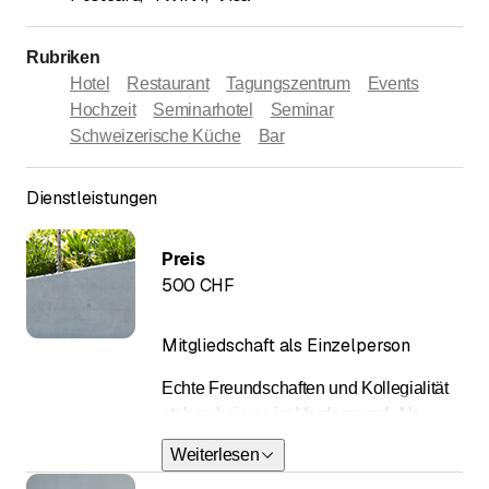
Rubriken
Hotel
Restaurant
Tagungszentrum
Events
Hochzeit
Seminarhotel
Seminar
Schweizerische Küche
Bar
Dienstleistungen
Preis
500 CHF
Mitgliedschaft als Einzelperson
Echte Freundschaften und Kollegialität
stehen bei uns im Vordergrund. Als
Mitglied sind Sie Teil eines einmaligen
Weiterlesen
Netzwerks und profitieren von vielen