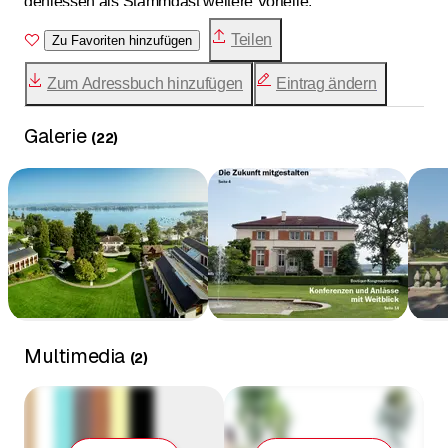
geniessen als Stammgast weitere Vorteile.
Teilen
Zu Favoriten hinzufügen
Zum Adressbuch hinzufügen
Eintrag ändern
Galerie
(
22
)
Multimedia
(
2
)