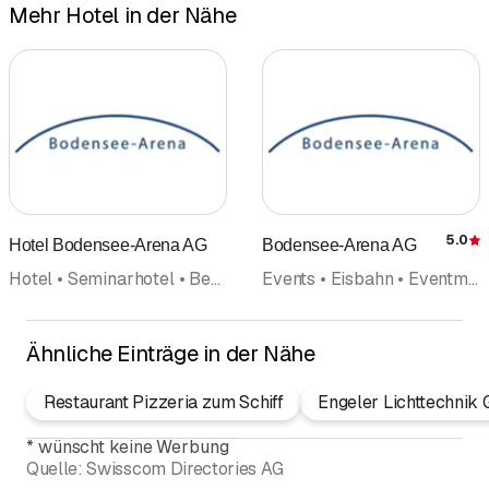
Hochzeiten und Familienfeiern.
Mehr Hotel in der Nähe
Doppelzimmer CHF 210.00
Freien
In gemütlicher Atmosphäre servieren wir
Mitte Oktober bis Mitte März (Winter):
Ihnen kulinarische Highlights in
Einzelzimmer CHF 145.00
unserem Restaurant. Dieses bietet für
Doppelzimmer CHF 190.00
jede Feierlichkeit den perfekten
Rahmen.
5.0
Hotel Bodensee-Arena AG
Bodensee-Arena AG
Hotel • Seminarhotel • Bed and Breakfast • Seminar • Konferenzen Kongresse
Events • Eisbahn • Eventmanagement • Konferenzen Kongresse • Seminarhotel • Restaurant • Sportzentrum • Hotel • Dart • Sportanlage • Bar • Bed and Breakfast • Seminar • Bankett • Schweizerische Küche • Tagungszentrum • Hochzeit • Veranstaltungen • Catering • Partyservice • Festorganisation • Unterhaltung • Traiteur • Hockey Club • Konzerte
Ähnliche Einträge in der Nähe
Restaurant Pizzeria zum Schiff
Engeler Lichttechni
*
wünscht keine Werbung
Quelle:
Swisscom Directories AG