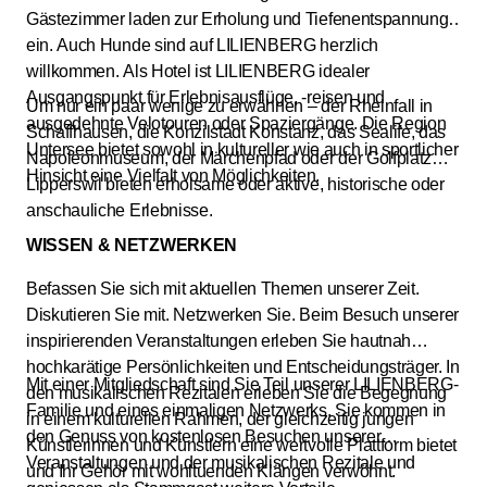
Gästezimmer laden zur Erholung und Tiefenentspannung
ein. Auch Hunde sind auf LILIENBERG herzlich
willkommen. Als Hotel ist LILIENBERG idealer
Ausgangspunkt für Erlebnisausflüge, -reisen und
Um nur ein paar wenige zu erwähnen – der Rheinfall in
ausgedehnte Velotouren oder Spaziergänge. Die Region
Schaffhausen, die Konzilstadt Konstanz, das Sealife, das
Untersee bietet sowohl in kultureller wie auch in sportlicher
Napoleonmuseum, der Märchenpfad oder der Golfplatz
Hinsicht eine Vielfalt von Möglichkeiten.
Lipperswil bieten erholsame oder aktive, historische oder
anschauliche Erlebnisse.
WISSEN & NETZWERKEN
Befassen Sie sich mit aktuellen Themen unserer Zeit.
Diskutieren Sie mit. Netzwerken Sie. Beim Besuch unserer
inspirierenden Veranstaltungen erleben Sie hautnah
hochkarätige Persönlichkeiten und Entscheidungsträger. In
Mit einer Mitgliedschaft sind Sie Teil unserer LILIENBERG-
den musikalischen Rezitalen erleben Sie die Begegnung
Familie und eines einmaligen Netzwerks. Sie kommen in
in einem kulturellen Rahmen, der gleichzeitig jungen
den Genuss von kostenlosen Besuchen unserer
Künstlerinnen und Künstlern eine wertvolle Plattform bietet
Veranstaltungen und der musikalischen Rezitale und
und Ihr Gehör mit wohltuenden Klängen verwöhnt.