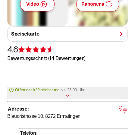
Video
Panorama
Speisekarte
4.6
Bewertung 4,6 von 5 Sternen
Bewertungsschnitt (14 Bewertungen)
Offen nach Vereinbarung
bis
23:00 Uhr
Adresse
:
bis
Montag
*
11
:
30
-
23
:
00
Blauortstrasse 10, 8272
Ermatingen
bis
Dienstag
*
11
:
30
-
23
:
00
bis
Mittwoch
*
11
:
30
-
23
:
00
Telefon
: