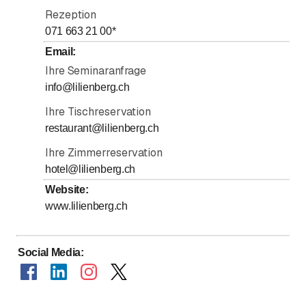
bis
Donnerstag
*
11
:
30
-
23
:
00
Rezeption
bis
Freitag
*
11
:
30
-
23
:
00
071 663 21 00
*
bis
Samstag
*
11
:
30
-
23
:
00
Email
:
Ihre Seminaranfrage
Sonntag
Geschlossen
info@lilienberg.ch
Mit * gekennzeichnete Tage nach Vereinbarung
Ihre Tischreservation
restaurant@lilienberg.ch
Unsere Rezeption ist täglich von 07.00 - 01.00 Uhr
erreichbar.
Ihre Zimmerreservation
hotel@lilienberg.ch
Website
:
www.lilienberg.ch
Social Media
: