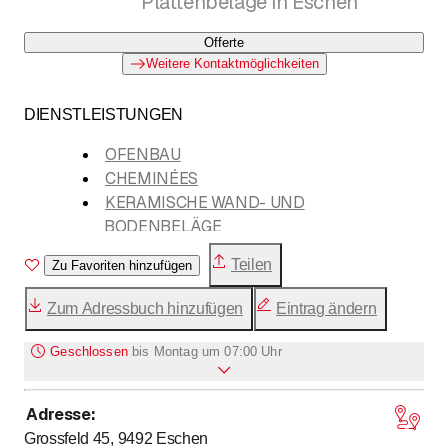
Plattenbeläge in Eschen
Offerte
Weitere Kontaktmöglichkeiten
DIENSTLEISTUNGEN
OFENBAU
CHEMINÉES
KERAMISCHE WAND- UND
BODENBELÄGE
NEU- UND UMBAUTEN
Teilen
Zu Favoriten hinzufügen
REPARATUR UND RESTAURATION
VISUALISIERUNG UND PRÄSENTATION
Zum Adressbuch hinzufügen
Eintrag ändern
BERATUNG UND PLANUNG
Geschlossen
bis
Montag um 07:00 Uhr
Adresse
:
bis
Montag
7
:
00
-
17
:
00
Grossfeld 45, 9492
Eschen
bis