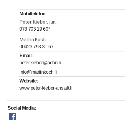
Dienstag
7
:
00
-
17
:
00
bis
Mittwoch
7
:
00
-
17
:
00
Mobiltelefon
:
bis
Donnerstag
7
:
00
-
17
:
00
Peter Kieber, jun.:
bis
Freitag
7
:
00
-
17
:
00
078 703 19 60
*
Samstag
Geschlossen
Martin Koch
Sonntag
00423 793 31 67
Geschlossen
Email
:
peter.kieber@adon.li
info@martinkoch.li
Website
:
www.peter-kieber-anstalt.li
Social Media
: