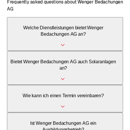
Frequently asked questions about Wenger Bedachungen
AG
Welche Dienstleistungen bietet Wenger
Bedachungen AG an?
Wir bieten Bedachungen (Ziegel, Eternit), Spenglerarbeiten,
Bietet Wenger Bedachungen AG auch Solaranlagen
Fassadenbau, Dachflächenfenster, Gerüstarbeiten und
an?
Solaranlagen an.
Ja, wir sind Experten für Solartechnik und haben an
Wie kann ich einen Termin vereinbaren?
preisgekrönten PlusEnergie-Projekten mitgewirkt.
Sie können uns telefonisch unter 033 437 97 53 erreichen.
Ist Wenger Bedachungen AG ein
Termine vereinbaren wir gerne nach Absprache.
Ausbildungsbetrieb?