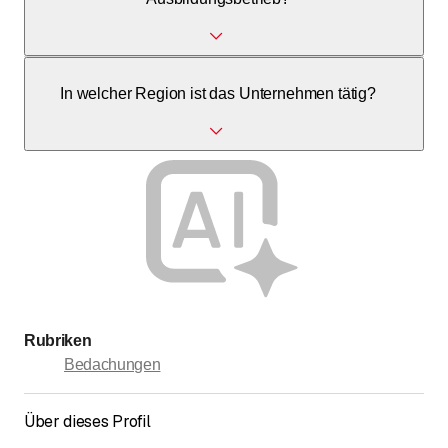
Als traditionsbewusster Betrieb engagieren wir uns für den
In welcher Region ist das Unternehmen tätig?
Nachwuchs, detaillierte Informationen zu Lehrstellen
erteilen wir gerne auf Anfrage.
Unser Haupttätigkeitsgebiet umfasst Fahrni bei Thun, Bern
und die umliegende Region.
Rubriken
Bedachungen
Über dieses Profil