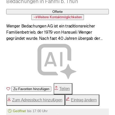
Bedachungen in Fahrni b. Thun
Offerte
Weitere Kontaktmöglichkeiten
Wenger Bedachungen AG ist ein traditionsreicher
Familienbetrieb, der 1979 von Hansueli Wenger
gegründet wurde. Nach fast 40 Jahren übergab der
Gründer 2018 die Leitung an seinen Sohn Jürg Wenger.
Das Unternehmen erweiterte 2015 sein Portfolio durch
die Übernahme der H. R. Zbinden Spenglerei. Mit einem
erfahrenen Team bietet Wenger Bedachungen AG
umfassende Dienstleistungen von der Beratung und
Planung bis zur Ausführung in den Bereichen
Bedachungen, Spenglerei, Fassadenbau, Blitzschutz und
Solaranlagen.
Teilen
Zu Favoriten hinzufügen
Zum Adressbuch hinzufügen
Eintrag ändern
Geöffnet
bis
17:00 Uhr