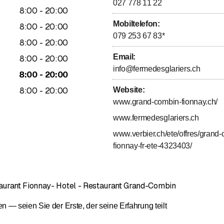
027 778 11 22
äse
– Perfekt gebratener Tomme-Käse, serviert mit Kartoffeln und 
bis
8
:
00
-
20
:
00
Mobiltelefon
:
bis
8
:
00
-
20
:
00
 Entdecken Sie unsere traditionellen Gerichte, die mit frischen Z
079 253 67 83
*
 unserer Region widerspiegeln.
bis
8
:
00
-
20
:
00
Email
:
bis
8
:
00
-
20
:
00
g bietet unser Küchenchef ein spezielles Menü an, das mit saison
info@fermedesglariers.ch
bis
8
:
00
-
20
:
00
bis
8
:
00
-
20
:
00
Website
:
www.grand-combin-fionnay.ch/
 erlesene Auswahl an lokalen Weinen, die perfekt zu Ihren Geric
www.fermedesglariers.ch
www.verbier.ch/ete/offres/grand
ießen Sie ein lokales Bier, das mit Leidenschaft und Know-how 
fionnay-fr-ete-4323403/
ierliebhaber bieten wir auch ein köstliches belgisches Weißbier an,
d-Combin
empfängt Sie in einer geselligen und authentischen Atmo
aurant Fionnay- Hotel - Restaurant Grand-Combin
 das Beste der Walliser Küche in unserem Restaurant, wo jedes Ge
— seien Sie der Erste, der seine Erfahrung teilt
enussvollen und geselligen Moment im Restaurant Grand-Combin in