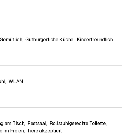
Gemütlich
,
Gutbürgerliche Küche
,
Kinderfreundlich
uhl
,
WLAN
direkt an die Unterkunft.
g am Tisch
,
Festsaal
,
Rollstuhlgerechte Toilette
,
e im Freien
,
Tiere akzeptiert