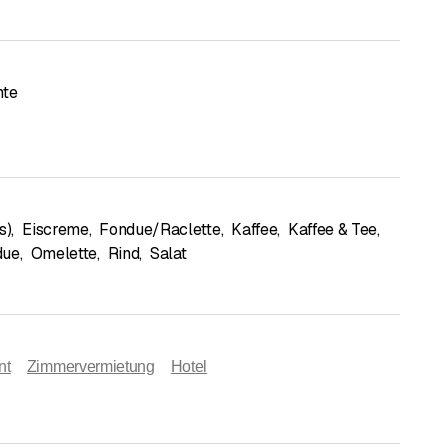
hte
s)
,
Eiscreme
,
Fondue/Raclette
,
Kaffee
,
Kaffee & Tee
,
due
,
Omelette
,
Rind
,
Salat
nt
Zimmervermietung
Hotel