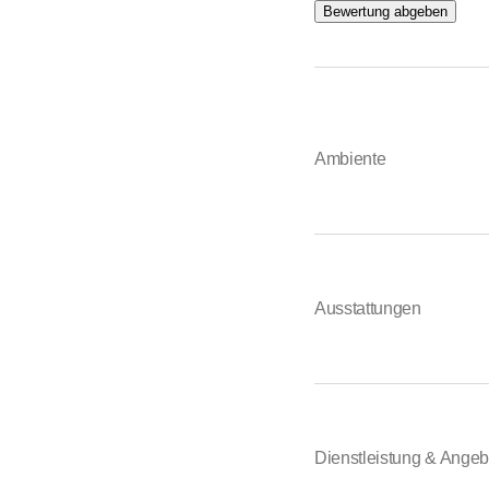
Bewertung abgeben
Für diejenigen, die ein
Ferienwohnungen
Anzahl der
Kapazität
Ambiente
Preis:
Ab 6
Schlafsaal
Anzahl der
Preis:
Ab 3
Ausstattungen
Für weitere Information
Dienstleistung & Angeb