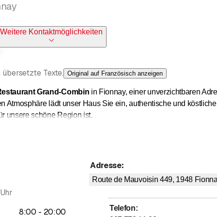
nnay
Weitere Kontaktmöglichkeiten
 übersetzte Texte.
Original auf Französisch anzeigen
Restaurant Grand-Combin
in Fionnay, einer unverzichtbaren Adres
en Atmosphäre lädt unser Haus Sie ein, authentische und köstlich
ür unsere schöne Region ist.
Köstlichkeiten
ein in ein Bad aus geschmolzenem Käse, ideal zum Teilen mit Fre
Adresse
:
prige und schmackhafte Spezialität, ideal für Käseliebhaber.
Route de Mauvoisin 449, 1948
Fionn
 Uhr
uswahl an lokalen Wurst- und Käsesorten, begleitet von Essiggur
Telefon
:
bis
8
:
00
-
20
:
00