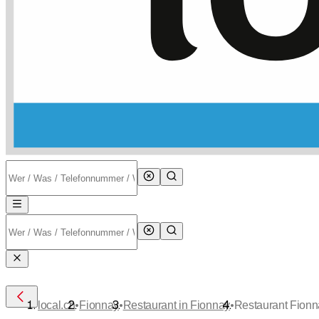
•
•
•
local.ch
Fionnay
Restaurant in Fionnay
Restaurant Fionn