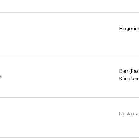
Biogeric
Bier (Fas
e
Käsefon
Restaura