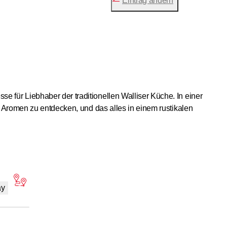
Eintrag ändern
se für Liebhaber der traditionellen Walliser Küche. In einer
e Aromen zu entdecken, und das alles in einem rustikalen
unden oder der Familie.
ay
ken und Zwiebeln, für einen umfassenden Überblick über