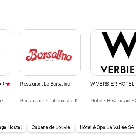
5.0
Restaurant Le Borsalino
W VERBIER HOTEL
Bewertung
Restaurant • Tea-Room • Crêperie
Restaurant • Italienische Küche • Pizza Take Away
Hotel • Restaurant •
age Hostel
Cabane de Louvie
Hôtel & Spa La Vallée SA