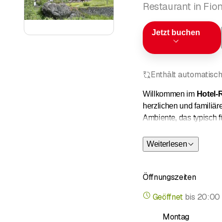
Restaurant in Fio
Jetzt buchen
Enthält automatisch
Willkommen im
Hotel-
herzlichen und familiär
Ambiente, das typisch f
Unsere kulinarischen 
Weiterlesen
Fondue
– Tauchen Sie 
Öffnungszeiten
Käsekruste
– Eine knus
Geöffnet
bis
20:00
Walliser Teller
– Eine A
die Walliser Region.
Montag