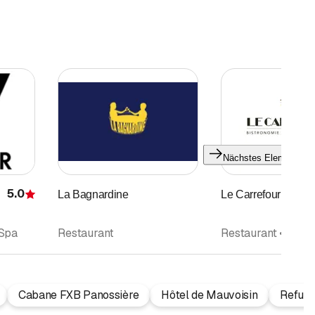
Nächstes Element
5.0
La Bagnardine
Le Carrefour SA
Bewertung
 Spa
Restaurant
Cabane FXB Panossière
Hôtel de Mauvoisin
Refuge