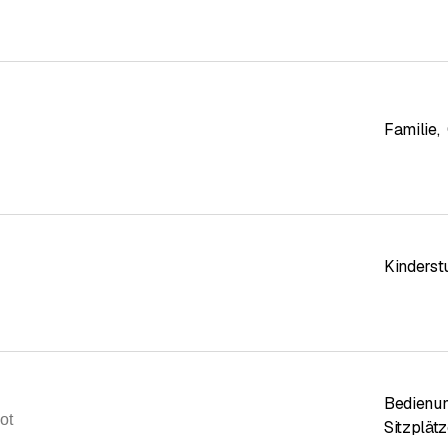
e Unterkunft suchen, gibt es folgende Möglichkeiten:
 Apartments:
3
Familie
,
 pro Wohnung:
6 Betten
5 CHF pro Nacht
 Betten:
48
5 CHF pro Nacht
Kinderst
en oder um eine Reservierung vorzunehmen, wenden Sie sich bitte 
Bedienun
ot
Sitzplätz