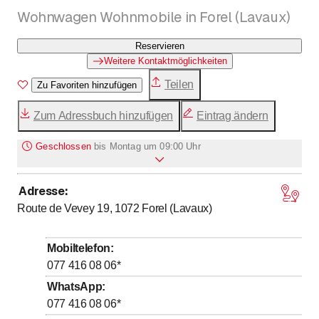
Wohnwagen Wohnmobile in Forel (Lavaux)
Reservieren
Weitere Kontaktmöglichkeiten
Teilen
Zu Favoriten hinzufügen
Zum Adressbuch hinzufügen
Eintrag ändern
Geschlossen
bis
Montag um 09:00 Uhr
Adresse
:
bis
Montag
*
9
:
00
-
18
:
00
Route de Vevey 19, 1072
Forel (Lavaux)
bis
Dienstag
*
9
:
00
-
18
:
00
bis
Mittwoch
*
9
:
00
-
18
:
00
Mobiltelefon
:
bis
Donnerstag
*
9
:
00
-
18
:
00
077 416 08 06
*
bis
Freitag
*
9
:
00
-
18
:
00
WhatsApp
:
077 416 08 06
*
Samstag
Geschlossen