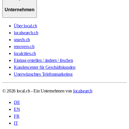
Unternehmen
Über local.ch
localsearch.ch
search.ch
renovero.ch
localcities.ch
Eintrag erstellen / ändern / löschen
Kundencenter für Geschäftskunden
Unerwünschtes Telefonmarketing
© 2026 local.ch - Ein Unternehmen von
localsearch
DE
EN
FR
IT