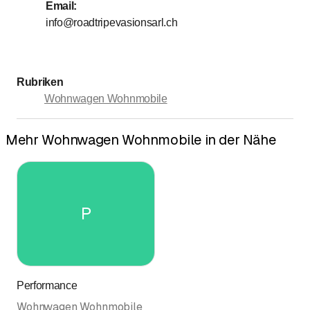
Email
:
Sonntag
Geschlossen
info@roadtripevasionsarl.ch
Mit * gekennzeichnete Tage nach Vereinbarung
Rubriken
Wohnwagen Wohnmobile
Mehr Wohnwagen Wohnmobile in der Nähe
P
Performance
Wohnwagen Wohnmobile