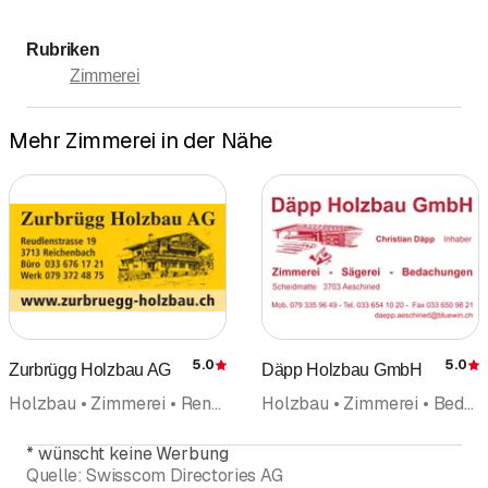
Rubriken
Zimmerei
Mehr Zimmerei in der Nähe
5.0
5.0
Zurbrügg Holzbau AG
Däpp Holzbau GmbH
Bewertung
Holzbau • Zimmerei • Renovation
Holzbau • Zimmerei • Bedachungen • Chaletbau • Innenausbau • Renovation • Fassaden • Planung
*
wünscht keine Werbung
Quelle:
Swisscom Directories AG