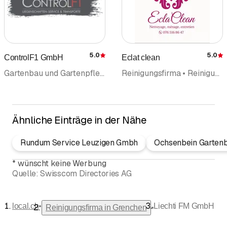
3096 Oberbalm
3097 Liebefeld
3098 Köniz
3210 Kerzers
3216 Ried b. Kerzers
5.0
5.0
ControlF1 GmbH
Eclat clean
Bewertung
3215 Gempenach
Gartenbau und Gartenpflege • Gartenbau Gartenpflege • Gartenunterhalt • Baumpflege • Hauswartungen Liegenschaftenservice • Facility Management • Hauswartungen privat • Reinigungsfirma • Reinigungsunternehmung
Reinigungsfirma • Reinigungsunternehmung • Unterhaltsreinigung • Hauswartungen Liegenschaftenservice • Wohnungsreinigung
3214 Ulmiz
3213 Liebistorf
3212 Gurmels
3225 Müntschemier
Ähnliche Einträge in der Nähe
3226 Treiten
3232 Ins
Rundum Service Leuzigen Gmbh
Ochsenbein Garte
3233 Tschugg
3234 Vinelz
*
wünscht keine Werbung
Quelle:
Swisscom Directories AG
3235 Erlach
3236 Gampelen
3250 Lyss
•
local.ch
Liechti FM GmbH
•
Reinigungsfirma in Grenchen
3251 Wengi b. Büren
3252 Worben