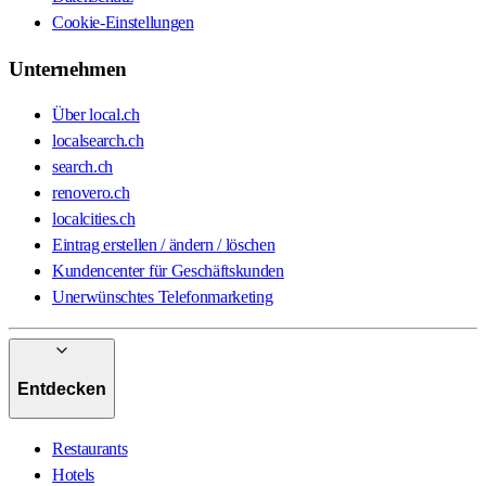
3376 Graben
Cookie-Einstellungen
3372 Wanzwil
Unternehmen
3373 Heimenhausen
3373 Röthenbach Hbsee
Über local.ch
3374 Wangenried
localsearch.ch
3362 Niederönz
search.ch
3363 Oberönz
renovero.ch
3365 Seeberg
localcities.ch
3365 Grasswil
Eintrag erstellen / ändern / löschen
3366 Bettenhausen
Kundencenter für Geschäftskunden
3367 Thörigen
Unerwünschtes Telefonmarketing
3368 Bleienbach
3400 Burgdorf
3412 Heimiswil
3413 Kaltacker
Entdecken
3414 Oberburg
3415 Hasle-Rüegsau
Restaurants
3416 Affoltern BE
Hotels
3417 Rüegsau