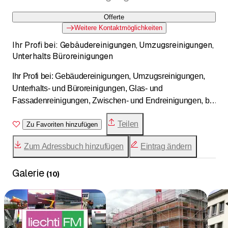
Offerte
Weitere Kontaktmöglichkeiten
Ihr Profi bei: Gebäudereinigungen, Umzugsreinigungen,
Unterhalts Büroreinigungen
Ihr Profi bei: Gebäudereinigungen, Umzugsreinigungen,
Unterhalts- und Büroreinigungen, Glas- und
Fassadenreinigungen, Zwischen- und Endreinigungen, bei
Neu- und Umbauten, Rufen Sie uns an und verlangen
Teilen
Sie ein unverbindliches Angebot. Wir sind jederzeit für Sie
Zu Favoriten hinzufügen
da.
Zum Adressbuch hinzufügen
Eintrag ändern
Service Von der Wohnungsreinigung bis zur
Industriereinigung - unsere Spezialisten kümmern sich um
Galerie
jeden Dreck.
(
10
)
Tätigkeitsgebiet: Kanton Bern und Solothurn Durch den
Einsatz moderner Hilfsmittel, Geräte und Maschinen sowie
die sorgfältige und gezielte Anwendung von
hochwirksamen und umweltverträglichen