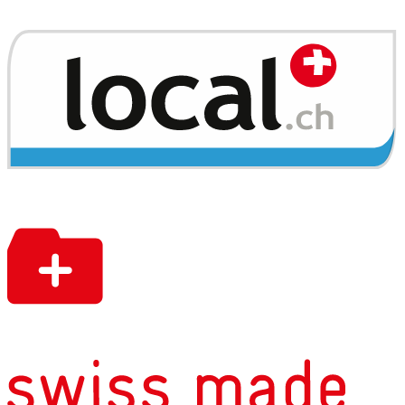
3253 Schnottwil
3254 Messen
3255 Rapperswil BE
3256 Dieterswil
3257 Grossaffoltern
3257 Ammerzwil BE
3262 Suberg
3263 Büetigen
3264 Diessbach b. Büren
3266 Wiler b. Seedorf
3267 Seedorf BE
3268 Lobsigen
3270 Aarberg
3271 Radelfingen
3272 Walperswil
3273 Kappelen
3274 Hermrigen
3280 Murten
3280 Meyriez