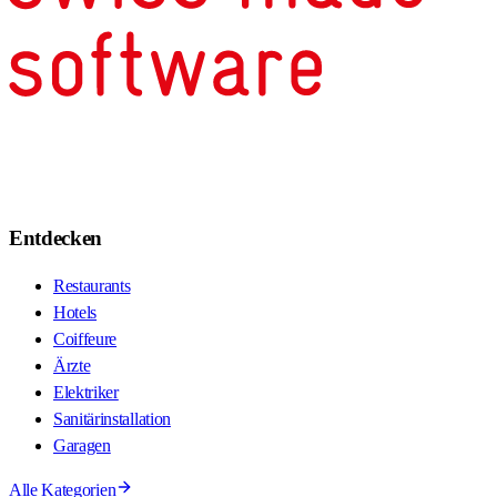
3282 Bargen BE
3283 Kallnach
3284 Fräschels
3285 Galmiz
3286 Muntelier
3292 Busswil BE
3293 Dotzigen
3294 Büren an der Aare
Entdecken
3295 Rüti b. Büren
3296 Arch
Restaurants
3297 Leuzigen
Hotels
3298 Oberwil b. Büren
Coiffeure
3302 Moosseedorf
Ärzte
3303 Jegenstorf
Elektriker
3308 Grafenried
Sanitärinstallation
3312 Fraubrunnen
Garagen
3313 Büren zum Hof
3314 Schalunen
Alle Kategorien