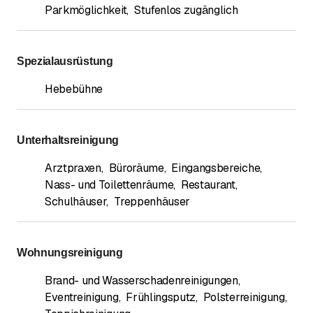
Parkmöglichkeit
,
Stufenlos zugänglich
2558 Aegerten
2560 Nidau
2562 Port
2563 Ipsach
Spezialausrüstung
2564 Bellmund
Hebebühne
2565 Jens
2572 Sutz
2575 Täuffelen
Unterhaltsreinigung
2576 Lüscherz
2577 Siselen BE
Arztpraxen
,
Büroräume
,
Eingangsbereiche
,
3237 Brüttelen
Nass- und Toilettenräume
,
Restaurant
,
3000 Bern
Schulhäuser
,
Treppenhäuser
3048 Worblaufen
3052 Zollikofen
3053 Münchenbuchsee
Wohnungsreinigung
3054 Schüpfen
3063 Ittigen
Brand- und Wasserschadenreinigungen
,
3065 Bolligen
Eventreinigung
,
Frühlingsputz
,
Polsterreinigung
,
3065 Bolligen Dorf