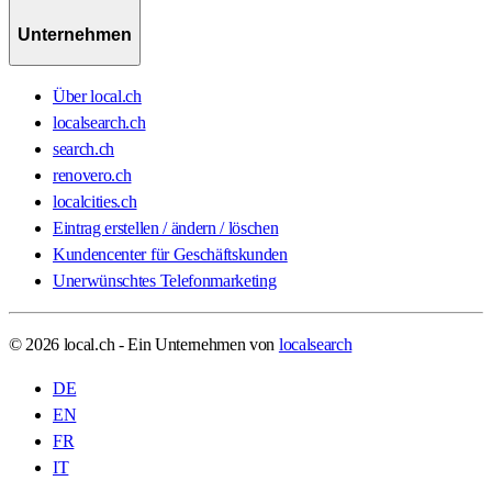
Unternehmen
Über local.ch
localsearch.ch
search.ch
renovero.ch
localcities.ch
Eintrag erstellen / ändern / löschen
Kundencenter für Geschäftskunden
Unerwünschtes Telefonmarketing
© 2026 local.ch - Ein Unternehmen von
localsearch
DE
EN
FR
IT