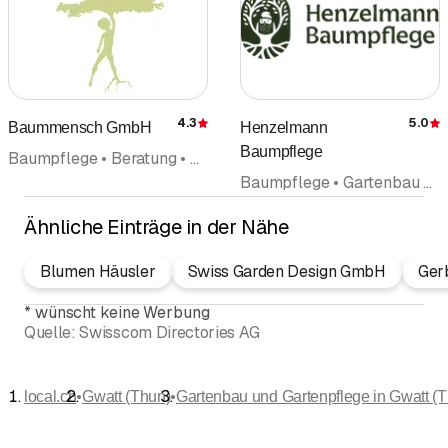
4.3
5.0
Baummensch GmbH
Henzelmann
Bewertung
Baumpflege
Baumpflege • Beratung • Gartenunterhalt • Schulung • Gartenbau und Gartenpflege • Gartenbau Gartenpflege
Baumpflege • Gartenbau und Gartenpflege • Gartenbau Gartenpflege • Gartenunterhalt
Ähnliche Einträge in der Nähe
Blumen Häusler
Swiss Garden Design GmbH
Gerb
*
wünscht keine Werbung
Quelle:
Swisscom Directories AG
•
•
local.ch
Gwatt (Thun)
Gartenbau und Gartenpflege in Gwatt (