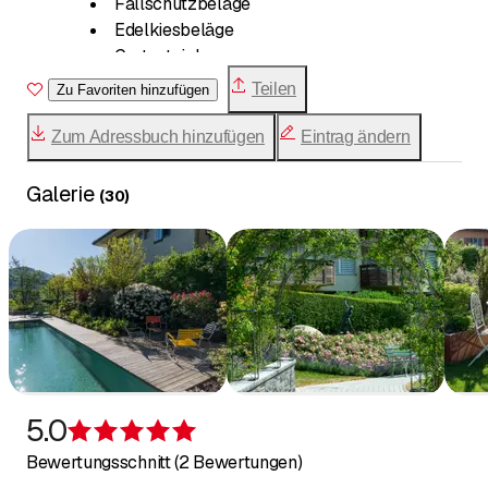
Fallschutzbeläge
Edelkiesbeläge
Gartenteiche
Biotop
Teilen
Zu Favoriten hinzufügen
Natursteine
Gartenmauern
Zum Adressbuch hinzufügen
Eintrag ändern
Treppen
Plätze
Galerie
(
30
)
Rasenpflege
Rasen düngen
Rasenmähen
Vertikutieren
Rollrasen
Rasen nachsähen
Winterflor
Stauden
Gehölze
5.0
Bewertung 5 von 5 Sternen
Bäume
Bewertungsschnitt (2 Bewertungen)
Obstbäume