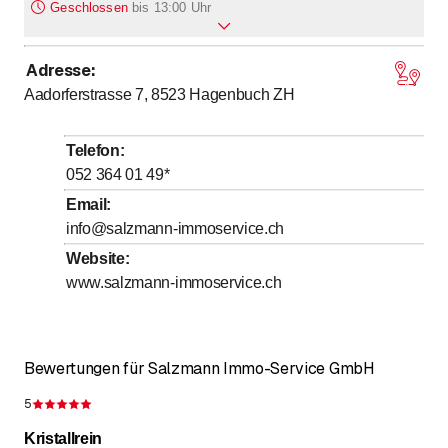
Geschlossen
bis
13:00 Uhr
Adresse
:
bis
bis
Montag
*
7
:
30
-
12
:
00
/ 13
:
00
-
18
:
00
Aadorferstrasse 7, 8523
Hagenbuch ZH
bis
bis
Dienstag
*
7
:
30
-
12
:
00
/ 13
:
00
-
18
:
00
bis
bis
Mittwoch
*
7
:
30
-
12
:
00
/ 13
:
00
-
18
:
00
Telefon
:
bis
bis
Donnerstag
*
7
:
30
-
12
:
00
/ 13
:
00
-
18
:
00
052 364 01 49
*
bis
bis
Freitag
*
7
:
30
-
12
:
00
/ 13
:
00
-
18
:
00
Email
:
info@salzmann-immoservice.ch
Samstag
Geschlossen
Website
:
Sonntag
Geschlossen
www.salzmann-immoservice.ch
Mit * gekennzeichnete Tage nach Vereinbarung
Bewertungen für Salzmann Immo-Service GmbH
5
Bewertung 5 von 5 Sternen
Kristallrein