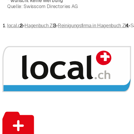
*
wünscht keine Werbung
Quelle:
Swisscom Directories AG
•
•
•
local.ch
Hagenbuch ZH
Reinigungsfirma in Hagenbuch ZH
S