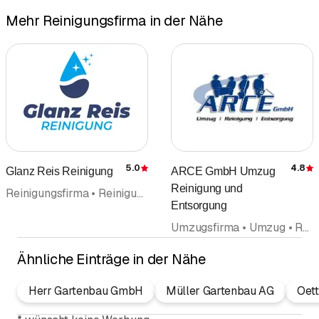
Mehr Reinigungsfirma in der Nähe
5.0
4.8
Glanz Reis Reinigung
ARCE GmbH Umzug
Bewertung
Reinigung und
Reinigungsfirma • Reinigungsunternehmung • Unterhaltsreinigung • Gebäudereinigung • Wohnungsreinigung • Facility Management
Entsorgung
Umzugsfirma • Umzug • Reinigungsfirma • Reinigungsunternehmung • Räumungen • Entsorgung Recycling • Hauswartungen Liegenschaftenservice • Unterhaltsreinigung • Transporte
Ähnliche Einträge in der Nähe
Herr Gartenbau GmbH
Müller Gartenbau AG
Oett