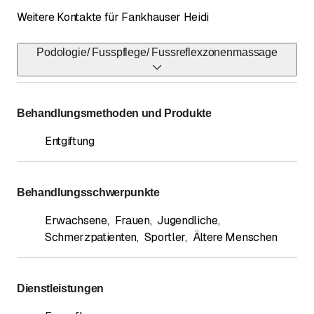
Weitere Kontakte für Fankhauser Heidi
Podologie/ Fusspflege/ Fussreflexzonenmassage
Telefon
034 461 01 09
*
Behandlungsmethoden und Produkte
Telefon
Entgiftung
079 667 85 02
*
Behandlungsschwerpunkte
Erwachsene
,
Frauen
,
Jugendliche
,
Schmerzpatienten
,
Sportler
,
Ältere Menschen
Dienstleistungen