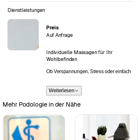
Dienstleistungen
Preis
Auf Anfrage
Individuelle Massagen für Ihr
Wohlbefinden
Ob Verspannungen, Stress oder einfach
der Wunsch nach Entspannung – bei
Eidi Fankhauser sind Sie in guten
Weiterlesen
Händen. Mit gezielten
Massagebehandlungen lösen wir
Mehr Podologie in der Nähe
Blockaden, fördern die Regeneration
und bringen Körper und Geist wieder ins
Gleichgewicht. Jede Behandlung wird
persönlich auf Sie abgestimmt – für
spürbare Erleichterung und neue