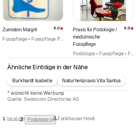
Energie.
5.0
5.0
Zumstein Margrit
Praxis für Podologie /
Bewertung
medizinische
Fusspflege • Fusspflege Pediküre • Podologie
Fusspflege
Podologie • Fusspflege • Fusspflege Pediküre
Ähnliche Einträge in der Nähe
Burkhardt Isabelle
Naturheilpraxis Vita Santus
*
wünscht keine Werbung
Quelle:
Swisscom Directories AG
•
local.ch
Fankhauser Heidi
•
Podologie in