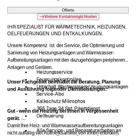
Offerte
Weitere Kontaktmöglichkeiten
IHR SPEZIALIST FÜR WÄRMETECHNIK, HEIZUNGEN,
OELFEUERUNGEN UND ENTKALKUNGEN.
Unsere Kompetenz ist der Service, die Optimierung und
Sanierung von Heizungsanlagen und Warmwasser-
Aufbereitungsanlagen mit den dazugehörigen peripheren
Anlagen und Geräten.
Heizungsservice
Feuerungskontrollen
Unser Fachgebiet beinhaltet die Beratung, Planung
Unterhalt Warmwassererzeugungsanlagen
und Ausführung folgender Dienstleistungen:
Service-Abo
Kalkschutz Mikrophos
365 Tage 24 Std. Pikettdienst
Gut - wenn die Heizung bei Ihnen in Vergessenheit
Oelfeuerung
gerät.
Damit Ihre Heiz- und Warmwasseraufbereitungsanlagen
Alle Service- und Reparaturarbeiten an
nicht auffällig viel Aufmerksamkeit von Ihnen erfordern,