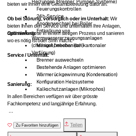
Heizungen (Brenner, Pumpen, Systeme)
bieten wir Ihnen eine Gesamtbetreuung dafür an.
Feuerungskontrollen
24h-Service
Ob bei Störung, vorsorglich oder im Unterhalt:
Wir
Anodenwechsel bei Boiler
bieten Ihnen den Service und unterhalten Ihre Anlagen,
Entkalkung von
optimieren diese in einem stetigen Prozess und sanieren
Optimierung:
Warmwassererzeugungsanlagen
wo es nötig ist oder Sinn macht.
(chemisch/mechanisch)
Mängel beheben (bei kantonaler
Verfügung)
Service / Unterhalt:
Brenner auswechseln
Bestehende Anlagen optimieren
Wärmerückgewinnung (Kondensation)
Konfiguration Heizsysteme
Sanierung:
Kalkschutzanlagen (Mikrophos)
In allen Bereichen verfügen wir über grösste
Fachkompetenz und langjährige Erfahrung.
Für mehr Informationen besuchen Sie unsere
Teilen
Internetseite
Zu Favoriten hinzufügen