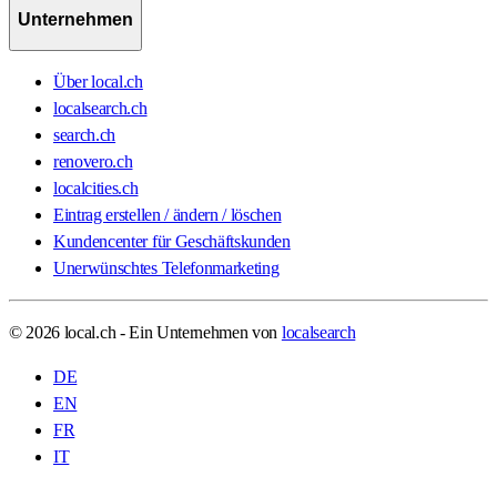
Unternehmen
Über local.ch
localsearch.ch
search.ch
renovero.ch
localcities.ch
Eintrag erstellen / ändern / löschen
Kundencenter für Geschäftskunden
Unerwünschtes Telefonmarketing
© 2026 local.ch - Ein Unternehmen von
localsearch
DE
EN
FR
IT