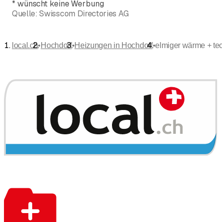
*
wünscht keine Werbung
Quelle:
Swisscom Directories AG
•
•
•
local.ch
Hochdorf
Heizungen in Hochdorf
elmiger wärme + te