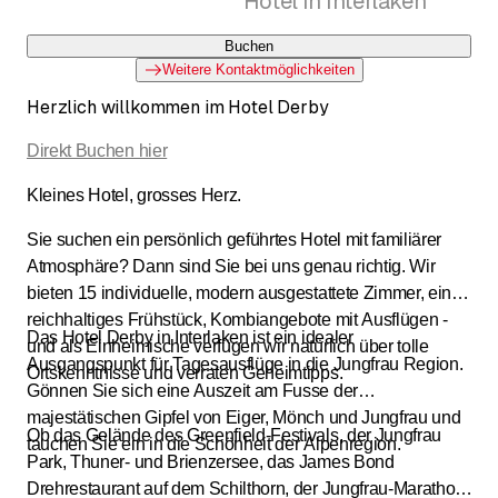
Hotel in Interlaken
Buchen
Weitere Kontaktmöglichkeiten
Herzlich willkommen im Hotel Derby
Direkt Buchen hier
Kleines Hotel, grosses Herz.
Sie suchen ein persönlich geführtes Hotel mit familiärer
Atmosphäre? Dann sind Sie bei uns genau richtig. Wir
bieten 15 individuelle, modern ausgestattete Zimmer, ein
reichhaltiges Frühstück, Kombiangebote mit Ausflügen -
Das Hotel Derby in Interlaken ist ein idealer
und als Einheimische verfügen wir natürlich über tolle
Ausgangspunkt für Tagesausflüge in die Jungfrau Region.
Ortskenntnisse und verraten Geheimtipps.
Gönnen Sie sich eine Auszeit am Fusse der
majestätischen Gipfel von Eiger, Mönch und Jungfrau und
Ob das Gelände des Greenfield-Festivals, der Jungfrau
tauchen Sie ein in die Schönheit der Alpenregion.
Park, Thuner- und Brienzersee, das James Bond
Drehrestaurant auf dem Schilthorn, der Jungfrau-Marathon,