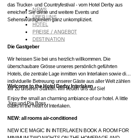
das Trucker- und Countryfestival - vom Hotel Derby aus
NEWS
erreichen Sie diese und weitere Events und
ÜBER UNS
Sehenswürdigkeiten ganz unkompliziert.
HOTEL
PREISE / ANGEBOT
DESTINATION
Die Gastgeber
Wir heissen Sie bei uns herzlich willkommen. Die
überschaubare Grösse unseres persönlich geführten
Hotels, die zentrale Lage inmitten von Interlaken sowie die
individuelle Betreuung unserer Gäste aus aller Welt zählen
Welcome to the Hotel Derby Interlaken
wir zu unseren Stärken. Wir freuen uns auf Sie!
Enjoy the small an charming ambiance of our hotel. A little
Jürg und Pia Boss
oasis in the heart of Interlaken.
NEW: all rooms air-conditioned
NEW ICE MAGIC IN INTERLAKEN BOOK A ROOM FOR
MINIMUM TWO NIGHTS ON THE HOMEPAGE AND