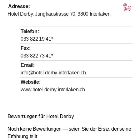
Adresse
:
bis
Montag
7
:
00
-
21
:
00
Hotel Derby, Jungfraustrasse 70, 3800
Interlaken
bis
Dienstag
7
:
00
-
21
:
00
bis
Mittwoch
7
:
00
-
21
:
00
Telefon
:
bis
Donnerstag
7
:
00
-
21
:
00
033 822 19 41
*
bis
Freitag
7
:
00
-
21
:
00
Fax
:
033 822 73 41
*
bis
Samstag
7
:
00
-
21
:
00
Email
:
bis
Sonntag
7
:
00
-
21
:
00
info@hotel-derby-interlaken.ch
Website
:
Bitte beachten Sie die Informationen auf unserer
Webseite
www.hotel-derby-interlaken.ch
Bewertungen für Hotel Derby
Noch keine Bewertungen — seien Sie der Erste, der seine
Erfahrung teilt