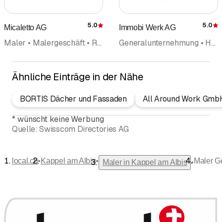
5.0
5.0
Micaletto AG
Immobi Werk AG
Bewertung
Maler • Malergeschäft • Renovation • Tapeziergeschäft
Generalunternehmung • Hauswartungen Liegenschaftenservice • Reinigungsfirma • Reinigungsunternehmung • Sanitär • Sanitäre Anlagen und Installationen • Heizungen • Maler • Malergeschäft • Gartenunterhalt
Ähnliche Einträge in der Nähe
BORTIS Dächer und Fassaden
All Around Work Gmb
*
wünscht keine Werbung
Quelle:
Swisscom Directories AG
•
•
local.ch
Kappel am Albis
Maler G
•
Maler in Kappel am Albis