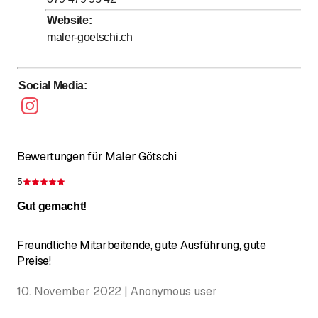
Samstag
Geschlossen
Website
:
Sonntag
Geschlossen
maler-goetschi.ch
Social Media
:
Bewertungen für Maler Götschi
5
Bewertung 5 von 5 Sternen
Gut gemacht!
Freundliche Mitarbeitende, gute Ausführung, gute
Preise!
10. November 2022 | Anonymous user