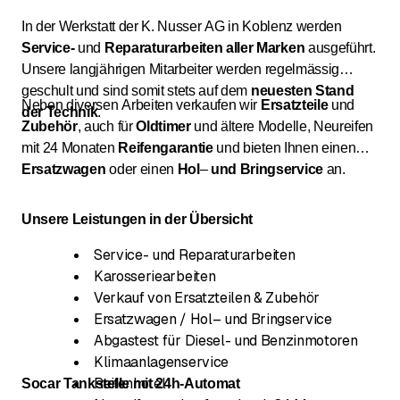
In der Werkstatt der K. Nusser AG in Koblenz werden
Service-
und
Reparaturarbeiten
aller
Marken
ausgeführt.
Unsere langjährigen Mitarbeiter werden regelmässig
geschult und sind somit stets auf dem
neuesten
Stand
Neben diversen Arbeiten verkaufen wir
Ersatzteile
und
der
Technik
.
Zubehör
, auch für
Oldtimer
und ältere Modelle, Neureifen
mit 24 Monaten
Reifengarantie
und bieten Ihnen einen
Ersatzwagen
oder einen
Hol
–
und
Bringservice
an.
Unsere Leistungen in der Übersicht
Service- und Reparaturarbeiten
Karosseriearbeiten
Verkauf von Ersatzteilen & Zubehör
Ersatzwagen / Hol– und Bringservice
Abgastest für Diesel- und Benzinmotoren
Klimaanlagenservice
Reifenhotel
Socar Tankstelle mit 24h-Automat