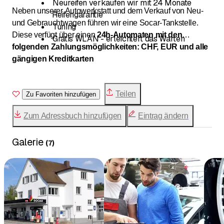
Neureifen verkaufen wir mit 24 Monate
Neben unserer Autowerkstatt und dem Verkauf von Neu-
Reifengarantie
und Gebrauchtwagen führen wir eine Socar-Tankstelle.
Tuning
Diese verfügt über einen
24h-Automaten mit den
Gratis WLAN - erleichtert das Warten
folgenden Zahlungsmöglichkeiten: CHF, EUR und alle
gängigen Kreditkarten
Teilen
Zu Favoriten hinzufügen
Zum Adressbuch hinzufügen
Eintrag ändern
Galerie
(
7
)