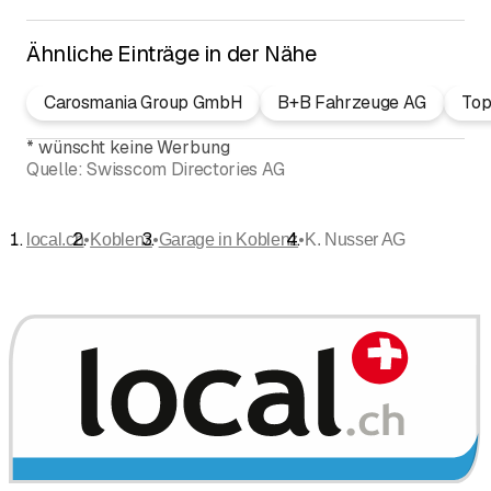
Ähnliche Einträge in der Nähe
Carosmania Group GmbH
B+B Fahrzeuge AG
Top
*
wünscht keine Werbung
Quelle:
Swisscom Directories AG
•
•
•
local.ch
Koblenz
Garage in Koblenz
K. Nusser AG