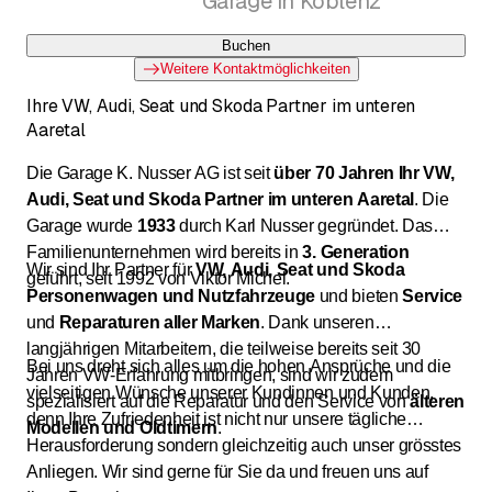
Garage in Koblenz
Buchen
Weitere Kontaktmöglichkeiten
Ihre VW, Audi, Seat und Skoda Partner im unteren
Aaretal
Die Garage K. Nusser AG ist seit
über 70 Jahren Ihr VW,
Audi, Seat und Skoda Partner im unteren Aaretal
. Die
Garage wurde
1933
durch Karl Nusser gegründet. Das
Familienunternehmen wird bereits in
3. Generation
Wir sind Ihr Partner für
VW, Audi, Seat und Skoda
geführt, seit 1992 von Viktor Michel.
Personenwagen und Nutzfahrzeuge
und bieten
Service
und
Reparaturen
aller
Marken
. Dank unseren
langjährigen Mitarbeitern, die teilweise bereits seit 30
Bei uns dreht sich alles um die hohen Ansprüche und die
Jahren VW-Erfahrung mitbringen, sind wir zudem
vielseitigen Wünsche unserer Kundinnen und Kunden,
spezialisiert auf die Reparatur und den Service von
älteren
denn Ihre Zufriedenheit ist nicht nur unsere tägliche
Modellen und Oldtimern
.
Herausforderung sondern gleichzeitig auch unser grösstes
Anliegen. Wir sind gerne für Sie da und freuen uns auf