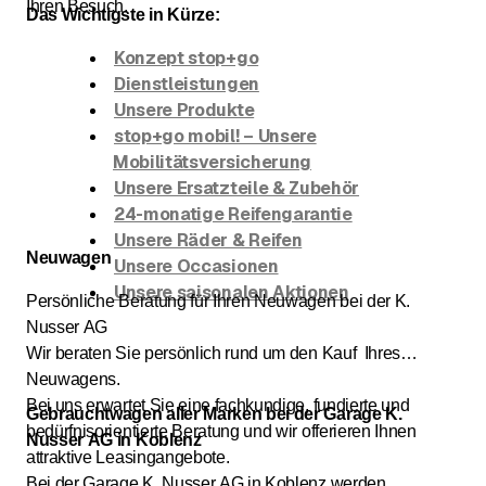
Ihren Besuch.
Das Wichtigste in Kürze:
Konzept stop+go
Dienstleistungen
Unsere Produkte
stop+go mobil! – Unsere
Mobilitätsversicherung
Unsere Ersatzteile & Zubehör
24-monatige Reifengarantie
Unsere Räder & Reifen
Neuwagen
Unsere Occasionen
Unsere saisonalen Aktionen
Persönliche Beratung für Ihren Neuwagen bei der K.
Nusser AG
Wir beraten Sie persönlich rund um den Kauf Ihres
Neuwagens.
Bei uns erwartet Sie eine fachkundige, fundierte und
Gebrauchtwagen aller Marken bei der Garage K.
bedürfnisorientierte Beratung und wir offerieren Ihnen
Nusser AG in Koblenz
attraktive Leasingangebote.
Bei der Garage K. Nusser AG in Koblenz werden