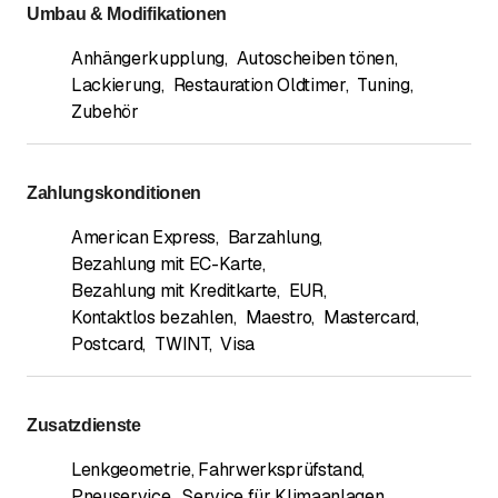
Umbau & Modifikationen
Anhängerkupplung
,
Autoscheiben tönen
,
Lackierung
,
Restauration Oldtimer
,
Tuning
,
Zubehör
Zahlungskonditionen
American Express
,
Barzahlung
,
Bezahlung mit EC-Karte
,
Bezahlung mit Kreditkarte
,
EUR
,
Kontaktlos bezahlen
,
Maestro
,
Mastercard
,
Postcard
,
TWINT
,
Visa
Zusatzdienste
Lenkgeometrie, Fahrwerksprüfstand
,
Pneuservice
,
Service für Klimaanlagen