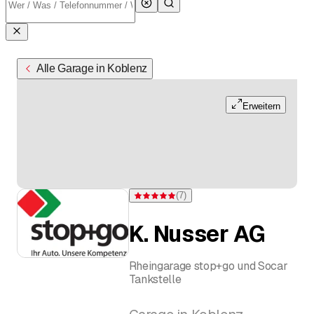
Alle Garage in Koblenz
Erweitern
(
7
)
Bewertung 5 von 5 Sternen bei 7 Bewertung
K. Nusser AG
Rheingarage stop+go und Socar
Tankstelle