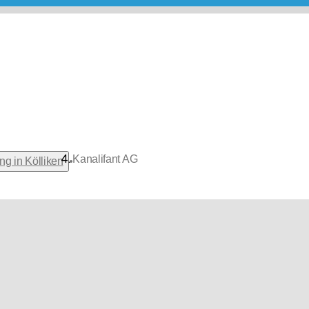
Kanalifant AG
•
ng in Kölliken