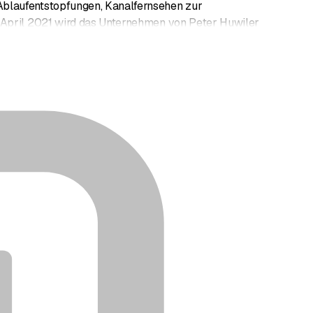
Ablaufentstopfungen, Kanalfernsehen zur
 April 2021 wird das Unternehmen von Peter Huwiler
nzburg, Kölliken und Sursee.