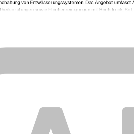
andhaltung von Entwässerungssystemen. Das Angebot umfasst 
theitsprüfungen sowie Flächenreinigungen mit Hochdruck. Seit
en 24-Stunden-Notfallservice für die Regionen Olten, Baden, Le