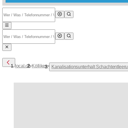
•
•
local.ch
Kölliken
Kanalisationsunterhalt Schachtentleeru