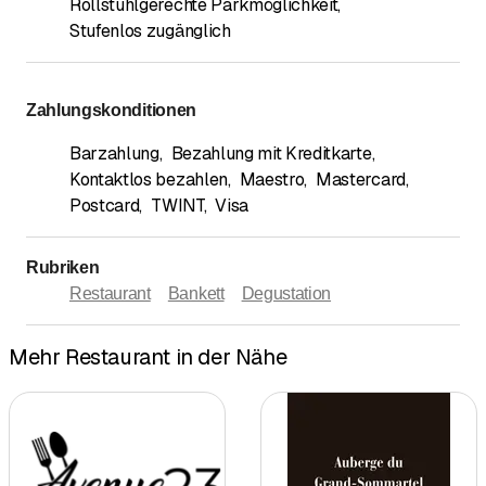
Rollstuhlgerechte Parkmöglichkeit
,
Stufenlos zugänglich
Zahlungskonditionen
Barzahlung
,
Bezahlung mit Kreditkarte
,
Kontaktlos bezahlen
,
Maestro
,
Mastercard
,
Postcard
,
TWINT
,
Visa
Rubriken
Restaurant
Bankett
Degustation
Mehr Restaurant in der Nähe