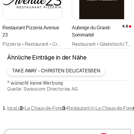
4.8
Restaurant Pizzeria Avenue
Auberge du Grand-
23
Sommartel
Pizzeria • Restaurant • Crêperie
Restaurant • Gästetisch/Table d'hôtes • Herberge • Alpwirtschaft • Hotel
Ähnliche Einträge in der Nähe
TAKE AWAY - CHRISTEN DELICATESSEN
*
wünscht keine Werbung
Quelle:
Swisscom Directories AG
•
•
local.ch
La Chaux-de-Fonds
Restaurant in La Chaux-de-Fon