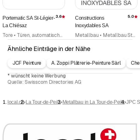
3.6
5.0
Portematic SA St-Légier-
Constructions
Bewertung
La Chiésaz
Inoxydables SA
Tore • Türen, automatische Türen • Fenster • Fensterfabrikation • Storen • Storen und Rollladen • Metallbau • Metallbau Stahlbau • Türen Zargen
Metallbau • Metallbau Stahlbau • Grosskücheneinrichtungen • Pharmazeutische Produkte Dienstleistungen • Industriemaschinen Industrieanlagen • Schlosserei • Schweisserei • Schläuche
Ähnliche Einträge in der Nähe
JCF Peinture
A. Zoppi Plâtrerie-Peinture Sàrl
Che
*
wünscht keine Werbung
Quelle:
Swisscom Directories AG
•
•
•
local.ch
La Tour-de-Peilz
Metallbau in La Tour-de-Peilz
JPC S