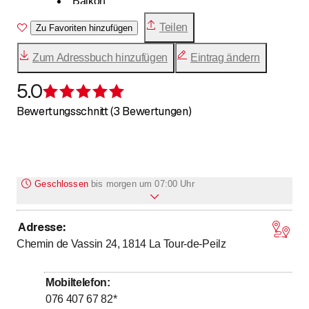
Balkon
Teilen
Zu Favoriten hinzufügen
Zum Adressbuch hinzufügen
Eintrag ändern
5.0
Bewertung 5 von 5 Sternen
Bewertungsschnitt (3 Bewertungen)
Geschlossen
bis
morgen um 07:00 Uhr
Adresse
:
bis
Montag
7
:
00
-
17
:
00
Chemin de Vassin 24, 1814
La Tour-de-Peilz
bis
Dienstag
7
:
00
-
17
:
00
bis
Mittwoch
7
:
00
-
17
:
00
Mobiltelefon
:
bis
Donnerstag
7
:
00
-
17
:
00
076 407 67 82
*