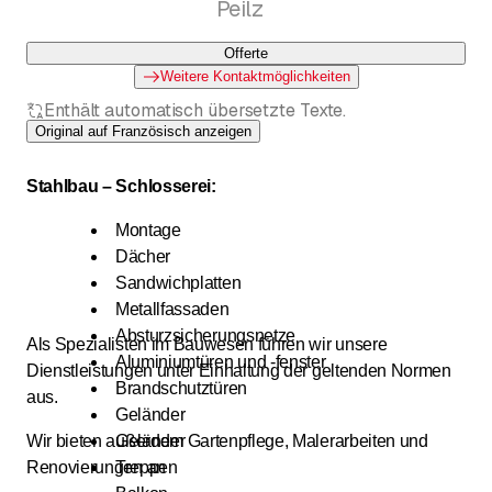
Peilz
Offerte
Weitere Kontaktmöglichkeiten
Enthält automatisch übersetzte Texte.
Original auf Französisch anzeigen
Stahlbau – Schlosserei:
Montage
Dächer
Sandwichplatten
Metallfassaden
Absturzsicherungsnetze
Als Spezialisten im Bauwesen führen wir unsere
Aluminiumtüren und -fenster
Dienstleistungen unter Einhaltung der geltenden Normen
Brandschutztüren
aus.
Geländer
Wir bieten außerdem Gartenpflege, Malerarbeiten und
Geländer
Renovierungen an
Treppen