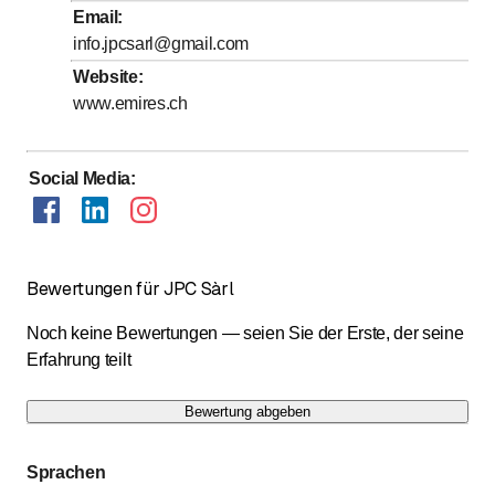
bis
Freitag
7
:
00
-
17
:
00
Email
:
info.jpcsarl@gmail.com
Samstag
Geschlossen
Website
:
Sonntag
Geschlossen
www.emires.ch
Social Media
:
Bewertungen für JPC Sàrl
Noch keine Bewertungen — seien Sie der Erste, der seine
Erfahrung teilt
Bewertung abgeben
Sprachen