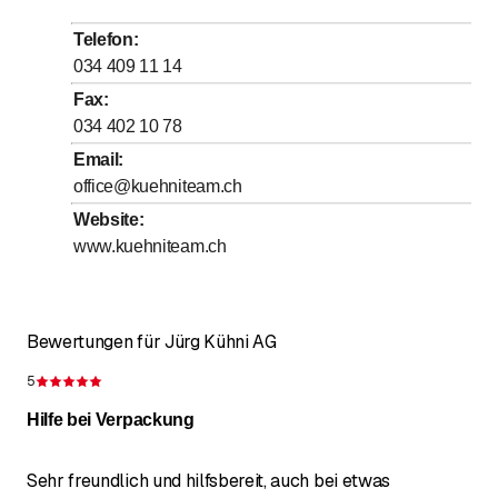
bis
bis
Mittwoch
7
:
15
-
12
:
00
/ 13
:
00
-
17
:
00
Telefon
:
bis
bis
Donnerstag
7
:
15
-
12
:
00
/ 13
:
00
-
17
:
00
034 409 11 14
bis
bis
Freitag
7
:
15
-
12
:
00
/ 13
:
00
-
16
:
00
Fax
:
034 402 10 78
Samstag
Geschlossen
Email
:
Sonntag
Geschlossen
office@kuehniteam.ch
Website
:
www.kuehniteam.ch
Bewertungen für Jürg Kühni AG
5
Bewertung 5 von 5 Sternen
Hilfe bei Verpackung
Sehr freundlich und hilfsbereit, auch bei etwas