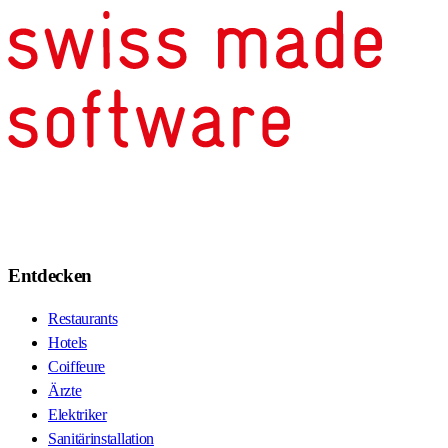
Entdecken
Restaurants
Hotels
Coiffeure
Ärzte
Elektriker
Sanitärinstallation