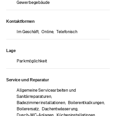
Gewerbegebäude
Kontaktformen
Im Geschäft
,
Online
,
Telefonisch
Lage
Parkmöglichkeit
Service und Reparatur
Allgemeine Servicearbeiten und
Sanitärreparaturen
,
Badezimmerinstallationen
,
Boilerentkalkungen
,
Boilerersatz
,
Dachentwässerung
,
Dusch-WC-Anlagen
,
Kücheninstallationen
,