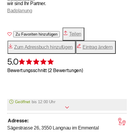
wir sind Ihr Partner.
Badplanung
Teilen
Zu Favoriten hinzufügen
Zum Adressbuch hinzufügen
Eintrag ändern
5.0
Bewertung 5 von 5 Sternen
Bewertungsschnitt (2 Bewertungen)
Geöffnet
bis
12:00 Uhr
Adresse
:
bis
bis
Montag
7
:
15
-
12
:
00
/ 13
:
00
-
17
:
00
Sägestrasse 26, 3550
Langnau im Emmental
bis
bis
Dienstag
7
:
15
-
12
:
00
/ 13
:
00
-
17
:
00