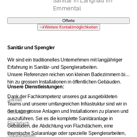
Sanitär in Langnau im
Emmental
Offerte
Weitere Kontaktmöglichkeiten
Sanitär und Spengler
Wir sind ein traditionelles Unternehmen mit langjähriger
Erfahrung in Sanitär- und Spenglerarbeiten.
Unsere Referenzen reichen von kleinen Badezimmern bis
hin zu grossen Installationen in öffentlichen Gebäuden.
Unsere Dienstleistungen:
Dank der Fachkompetenz unseres gut ausgebildeten
Sanitär
Teams und unserer umfangreichen Infrastruktur sind wir in
der Lage grosse Anlagen und Installationen zu planen und
Spenglerei
auszuführen. Sei es die komplette Sanitäranlage in
Flachdach
Gebäuden, die Abdichtung von Flachdächern, eine
thermische Solaranlage oder spezielle Spenglerarbeiten,
Solaranlagen