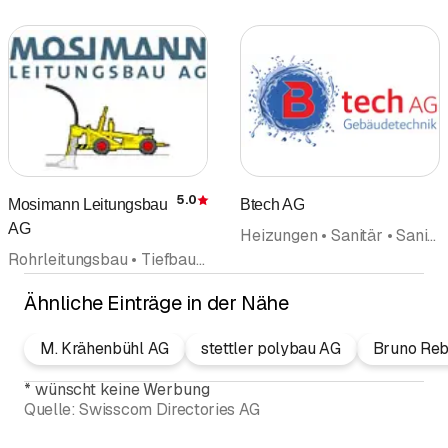
5.0
Mosimann Leitungsbau
Btech AG
Bewertung
AG
Heizungen • Sanitär • Sanitäre Anlagen und Installationen • Haustechnik • Wärmepumpen • Badezimmerrenovation
Rohrleitungsbau • Tiefbau • Sanitär • Sanitäre Anlagen und Installationen • Dichtheitsprüfungen • Wasserversorgung • Anlagenbau • Badezimmerrenovation
Ähnliche Einträge in der Nähe
M. Krähenbühl AG
stettler polybau AG
Bruno Re
*
wünscht keine Werbung
Quelle:
Swisscom Directories AG