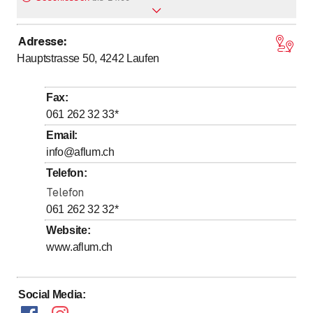
Adresse
:
Montag
Geschlossen
Hauptstrasse 50, 4242
Laufen
Dienstag
Geschlossen
Mittwoch
Geschlossen
Fax
:
bis
Donnerstag
*
14
:
00
-
18
:
00
061 262 32 33
*
Freitag
Geschlossen
Email
:
info@aflum.ch
Samstag
Geschlossen
Telefon
:
Sonntag
Geschlossen
Telefon
Mit * gekennzeichnete Tage nach Vereinbarung
061 262 32 32
*
Website
:
www.aflum.ch
Social Media
: