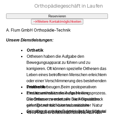
Orthopädiegeschäft in Laufen
Reservieren
Weitere Kontaktmöglichkeiten
A. Flum GmbH Orthopädie-Technik
Unsere Dienstleistungen:
Orthetik
Orthesen haben die Aufgabe den
Bewegungsapparat zu führen und zu
korrigieren. Oft können spezielle Orthesen das
Leben eines betroffenen Menschen erleichtern
oder einer Verschlimmerung des bestehenden
Prothetik
Leidens vorbeugen.
Beim postoperativen
Prothesen haben die Aufgabe eine
Einsatz unterstützen sie den Heilungsprozess.
Gliedmasse zu ersetzen. Die Amputation
Die Orthesen werden alle nach Gipsabdruck
einer Extremität kann traumatischer Natur
gefertigt und nach biomechanischen
sein oder durch einen arteriellen Verschluss
Grundlagen werden Gelenke und das Material
Sitzschalen in Rollstühlen ermöglichen den