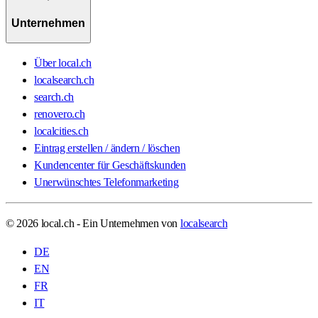
Unternehmen
Über local.ch
localsearch.ch
search.ch
renovero.ch
localcities.ch
Eintrag erstellen / ändern / löschen
Kundencenter für Geschäftskunden
Unerwünschtes Telefonmarketing
© 2026 local.ch - Ein Unternehmen von
localsearch
DE
EN
FR
IT