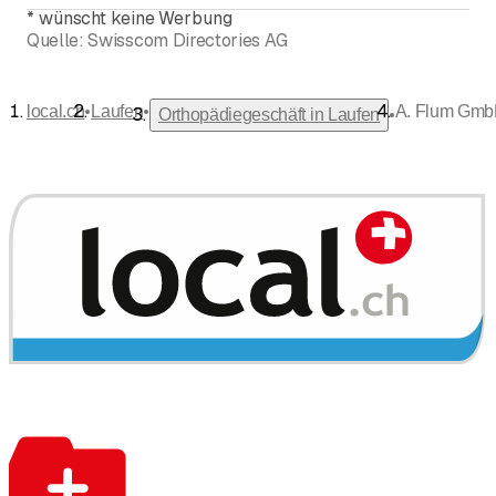
*
wünscht keine Werbung
Quelle:
Swisscom Directories AG
•
•
local.ch
Laufen
A. Flum Gmb
•
Orthopädiegeschäft in Laufen