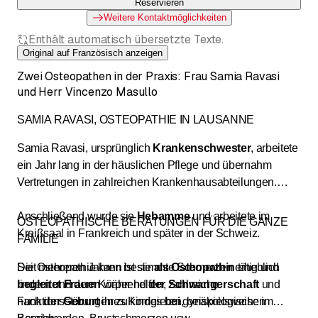
Reservieren
Weitere Kontaktmöglichkeiten
Enthält automatisch übersetzte Texte.
Original auf Französisch anzeigen
Zwei Osteopathen in der Praxis: Frau Samia Ravasi
und Herr Vincenzo Masullo
SAMIA RAVASI, OSTEOPATHIE IN LAUSANNE
Samia Ravasi, ursprünglich
Krankenschwester
, arbeitete
ein Jahr lang in der häuslichen Pflege und übernahm
Vertretungen in zahlreichen Krankenhausabteilungen.
Anschließend wurde sie
Hebamme
und arbeitete im
OSTEOPATHISCHE BERATUNGEN FÜR DIE GANZE
Kreißsaal in Frankreich und später in der Schweiz.
FAMILIE
Seit mehreren Jahren ist sie
Die Osteopathie kann bestimmte Schmerzen erheblich
als Osteopathin
tätig und
begleitet Frauen
lindern und dem Körper helfen, zahlreiche
während
der Schwangerschaft
und
nach
Funktionsstörungen zu korrigieren, beispielsweise im
der Geburt
ihres Kindes
bei
gynäkologischen