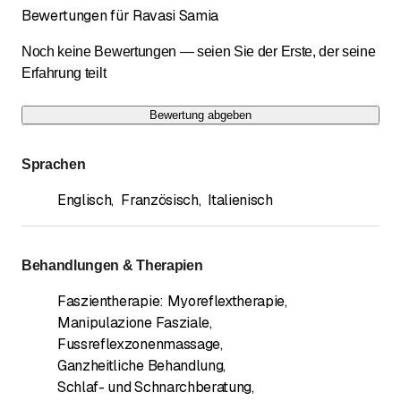
Bewertungen für Ravasi Samia
Fermé le samedi et le dimanche
Noch keine Bewertungen — seien Sie der Erste, der seine
Erfahrung teilt
Bewertung abgeben
Sprachen
Englisch
,
Französisch
,
Italienisch
Behandlungen & Therapien
Faszientherapie: Myoreflextherapie,
Manipulazione Fasziale
,
Fussreflexzonenmassage
,
Ganzheitliche Behandlung
,
Schlaf- und Schnarchberatung
,