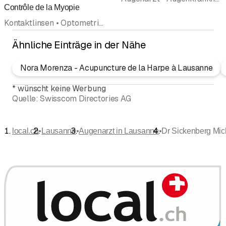
Contrôle de la Myopie
Kontaktlinsen • Optometrie • Augenarzt • Augenkrankheiten (Ophthalmologie) • Ophthalmologie • Augenchirurgie (Ophthalmochirurgie) • Augenzentrum • Ärzte
Ähnliche Einträge in der Nähe
Nora Morenza - Acupuncture de la Harpe à Lausanne
*
wünscht keine Werbung
Quelle:
Swisscom Directories AG
•
•
•
local.ch
Lausanne
Augenarzt in Lausanne
Dr Sickenberg Mic