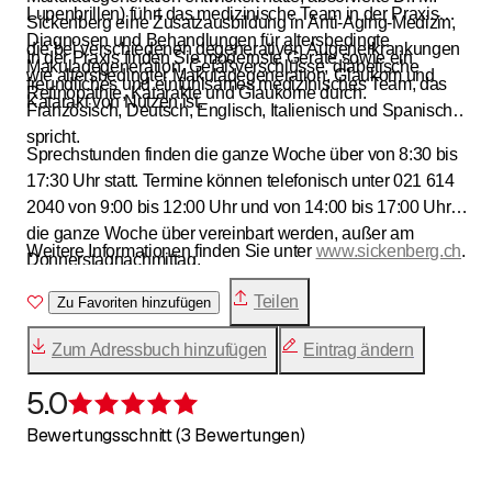
Lupenbrillen) führt das medizinische Team in der Praxis
Sickenberg eine Zusatzausbildung in Anti-Aging-Medizin,
Diagnosen und Behandlungen für altersbedingte
die bei verschiedenen degenerativen Augenerkrankungen
In der Praxis finden Sie modernste Geräte sowie ein
Makuladegeneration, Gefäßverschlüsse, diabetische
wie altersbedingter Makuladegeneration, Glaukom und
freundliches und einfühlsames medizinisches Team, das
Retinopathie, Katarakte und Glaukome durch.
Katarakt von Nutzen ist.
Französisch, Deutsch, Englisch, Italienisch und Spanisch
spricht.
Sprechstunden finden die ganze Woche über von 8:30 bis
17:30 Uhr statt. Termine können telefonisch unter 021 614
2040 von 9:00 bis 12:00 Uhr und von 14:00 bis 17:00 Uhr
die ganze Woche über vereinbart werden, außer am
Weitere Informationen finden Sie unter
www.sickenberg.ch
.
Donnerstagnachmittag.
Teilen
Zu Favoriten hinzufügen
Zum Adressbuch hinzufügen
Eintrag ändern
5.0
Bewertung 5 von 5 Sternen
Bewertungsschnitt (3 Bewertungen)