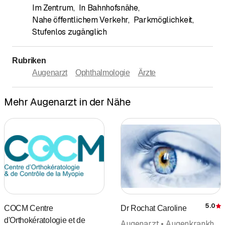
Im Zentrum
,
In Bahnhofsnähe
,
Nahe öffentlichem Verkehr
,
Parkmöglichkeit
,
Stufenlos zugänglich
Rubriken
Augenarzt
Ophthalmologie
Ärzte
Mehr Augenarzt in der Nähe
5.0
COCM Centre
Dr Rochat Caroline
d'Orthokératologie et de
Augenarzt • Augenkrankheiten (Ophthalmologie) • Ophthalmologie • Augenchirurgie (Ophthalmochirurgie) • Ärzte