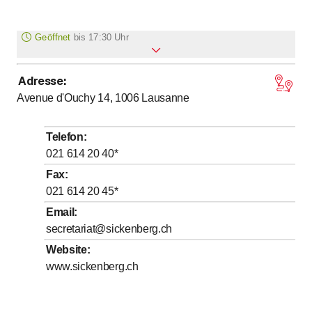
Geöffnet
bis
17:30 Uhr
Adresse
:
bis
Montag
8
:
30
-
17
:
30
Avenue d'Ouchy 14, 1006
Lausanne
bis
Dienstag
8
:
30
-
17
:
30
bis
Mittwoch
8
:
30
-
17
:
30
Telefon
:
bis
Donnerstag
8
:
30
-
17
:
30
021 614 20 40
*
bis
Freitag
8
:
30
-
16
:
00
Fax
:
021 614 20 45
*
Samstag
Geschlossen
Email
:
Sonntag
Geschlossen
secretariat@sickenberg.ch
Website
:
4ème étage
www.sickenberg.ch